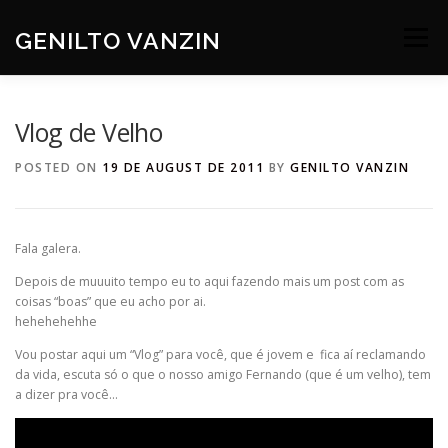
Skip
to
GENILTO VANZIN
Menu
content
SOBRE
DEV
HOBBIES
CONTATO
Vlog de Velho
POSTED ON
19 DE AUGUST DE 2011
BY
GENILTO VANZIN
Fala galera.
Depois de muuuito tempo eu to aqui fazendo mais um post com as
coisas “boas” que eu acho por ai.
hehehehehhe
Vou postar aqui um “Vlog” para você, que é jovem e fica aí reclamando
da vida, escuta só o que o nosso amigo Fernando (que é um velho), tem
a dizer pra você…