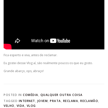
Fica esperto e viva, antes de reclamar.
Eu gostei desse Vlog aí, são realmente poucos os que eu gosto.
Grande abarço, ops, abraço!
POSTED IN
COMÉDIA
,
QUALQUER OUTRA COISA
TAGGED
INTERNET
,
JOVEM
,
PRATA
,
RECLAMA
,
RECLAMÃO
,
VELHO
,
VIDA
,
VLOG