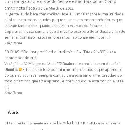
Emissor gratuito e o site do Sebrae estão fora do ar! Como
emitir nota fiscal?
30 de March de 2022
Oi gente! Tudo bem com vocês?! Hoje eu vim falar sobre uma utilidade
pública! Para todos aqueles pequenos e micro empreendedores que
utilizam tanto o site, quanto os outros recursos do Sebrae, se
depararam nessa semana que o mesmo está fora do ar desde o fim de
semana! Com isso muitos empresários não conseguem por […]
Kelly Borba
30 DIAS: ”De Insuportável a Irrefreável” – [Dias 21-30]
30 de
September de 2021
Você já leu “O Milagre da Manhã”? Finalmente conclui o meu desafio!
Uhuul o/
Estou muito feliz por mim mesma, de tudo o que aprendi, e
do que eu vou levar sempre comigo de agora em diante. Gratidão por
todo o caminho que fiz e aprendi, e por tudo o que está por vir. A Fase
[…]
Kelly Borba
TAGS
banda
blumenau
3D
android
antigamente
api
arte
cerveja
Cinema