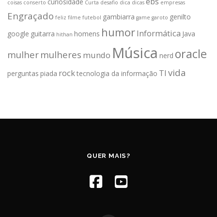
ebs
curiosidade
coisas
conserto
Curta
desafio
dica
dicas
empresas
Engraçado
gambiarra
genilto
feliz
filme
futebol
game
garoto
humor
Informática
google
guitarra
homens
Java
hithan
Música
oracle
mulher
mulheres
mundo
nerd
vida
rock
TI
perguntas
piada
tecnologia da informação
QUER MAIS?