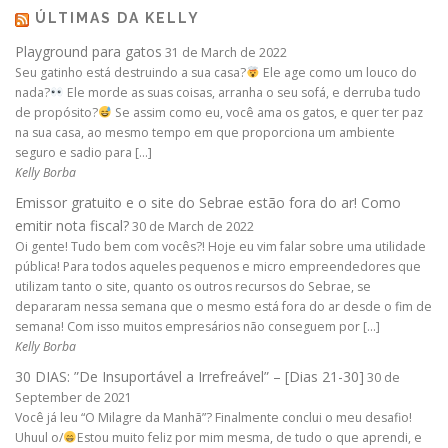
ÚLTIMAS DA KELLY
Playground para gatos
31 de March de 2022
Seu gatinho está destruindo a sua casa?
Ele age como um louco do
nada?
Ele morde as suas coisas, arranha o seu sofá, e derruba tudo
de propósito?
Se assim como eu, você ama os gatos, e quer ter paz
na sua casa, ao mesmo tempo em que proporciona um ambiente
seguro e sadio para […]
Kelly Borba
Emissor gratuito e o site do Sebrae estão fora do ar! Como
emitir nota fiscal?
30 de March de 2022
Oi gente! Tudo bem com vocês?! Hoje eu vim falar sobre uma utilidade
pública! Para todos aqueles pequenos e micro empreendedores que
utilizam tanto o site, quanto os outros recursos do Sebrae, se
depararam nessa semana que o mesmo está fora do ar desde o fim de
semana! Com isso muitos empresários não conseguem por […]
Kelly Borba
30 DIAS: ”De Insuportável a Irrefreável” – [Dias 21-30]
30 de
September de 2021
Você já leu “O Milagre da Manhã”? Finalmente conclui o meu desafio!
Uhuul o/
Estou muito feliz por mim mesma, de tudo o que aprendi, e