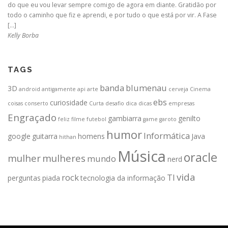
do que eu vou levar sempre comigo de agora em diante. Gratidão por
todo o caminho que fiz e aprendi, e por tudo o que está por vir. A Fase
[…]
Kelly Borba
TAGS
banda
blumenau
3D
android
antigamente
api
arte
cerveja
Cinema
ebs
curiosidade
coisas
conserto
Curta
desafio
dica
dicas
empresas
Engraçado
gambiarra
genilto
feliz
filme
futebol
game
garoto
humor
Informática
google
guitarra
homens
Java
hithan
Música
oracle
mulher
mulheres
mundo
nerd
vida
rock
TI
perguntas
piada
tecnologia da informação