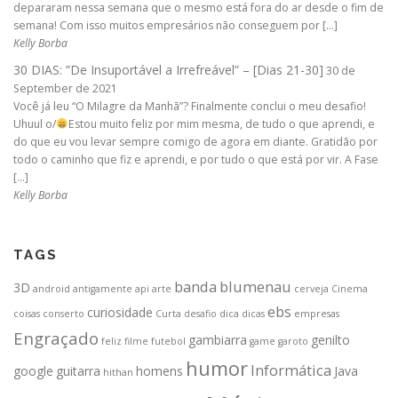
depararam nessa semana que o mesmo está fora do ar desde o fim de
semana! Com isso muitos empresários não conseguem por […]
Kelly Borba
30 DIAS: ”De Insuportável a Irrefreável” – [Dias 21-30]
30 de
September de 2021
Você já leu “O Milagre da Manhã”? Finalmente conclui o meu desafio!
Uhuul o/
Estou muito feliz por mim mesma, de tudo o que aprendi, e
do que eu vou levar sempre comigo de agora em diante. Gratidão por
todo o caminho que fiz e aprendi, e por tudo o que está por vir. A Fase
[…]
Kelly Borba
TAGS
banda
blumenau
3D
android
antigamente
api
arte
cerveja
Cinema
ebs
curiosidade
coisas
conserto
Curta
desafio
dica
dicas
empresas
Engraçado
gambiarra
genilto
feliz
filme
futebol
game
garoto
humor
Informática
google
guitarra
homens
Java
hithan