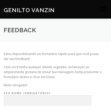
Skip
to
GENILTO VANZIN
Menu
content
SOBRE
DEV
HOBBIES
CONTATO
FEEDBACK
Estou disponibilizando um formulário rápido para que você possa
dar seu feedback!
Caso você tenha qualquer dúvida, sugestão, reclamação ou
simplesmente gostaria de enviar sua mensagem, basta preencher o
formulário abaixo e clicar em Enviar.
Muito obrigado!!
SEU NOME (OBRIGATÓRIO)