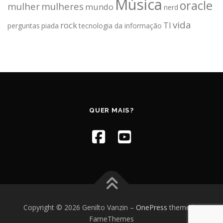
Música
oracle
mulher
mulheres
mundo
nerd
vida
rock
TI
perguntas
piada
tecnologia da informação
QUER MAIS?
Copyright © 2026 Genilto Vanzin
–
OnePress
theme by
FameThemes