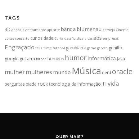
TAGS
banda
blumenau
3D
android
antigamente
api
arte
cerveja
Cinema
ebs
curiosidade
coisas
conserto
Curta
desafio
dica
dicas
empresas
Engraçado
gambiarra
genilto
feliz
filme
futebol
game
garoto
humor
Informática
google
guitarra
homens
Java
hithan
Música
oracle
mulher
mulheres
mundo
nerd
vida
rock
TI
perguntas
piada
tecnologia da informação
QUER MAIS?