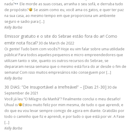
nada?
Ele morde as suas coisas, arranha o seu sofá, e derruba tudo
de propósito?
Se assim como eu, você ama os gatos, e quer ter paz
na sua casa, ao mesmo tempo em que proporciona um ambiente
seguro e sadio para […]
Kelly Borba
Emissor gratuito e o site do Sebrae estão fora do ar! Como
emitir nota fiscal?
30 de March de 2022
Oi gente! Tudo bem com vocês?! Hoje eu vim falar sobre uma utilidade
pública! Para todos aqueles pequenos e micro empreendedores que
utilizam tanto o site, quanto os outros recursos do Sebrae, se
depararam nessa semana que o mesmo está fora do ar desde o fim de
semana! Com isso muitos empresários não conseguem por […]
Kelly Borba
30 DIAS: ”De Insuportável a Irrefreável” – [Dias 21-30]
30 de
September de 2021
Você já leu “O Milagre da Manhã”? Finalmente conclui o meu desafio!
Uhuul o/
Estou muito feliz por mim mesma, de tudo o que aprendi, e
do que eu vou levar sempre comigo de agora em diante. Gratidão por
todo o caminho que fiz e aprendi, e por tudo o que está por vir. A Fase
[…]
Kelly Borba