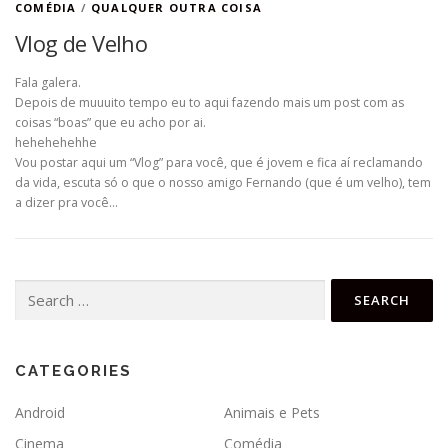
COMÉDIA
/
QUALQUER OUTRA COISA
Vlog de Velho
Fala galera.
Depois de muuuito tempo eu to aqui fazendo mais um post com as
coisas “boas” que eu acho por ai.
hehehehehhe
Vou postar aqui um “Vlog” para você, que é jovem e fica aí reclamando
da vida, escuta só o que o nosso amigo Fernando (que é um velho), tem
a dizer pra você…
Search
for:
CATEGORIES
Android
Animais e Pets
Cinema
Comédia