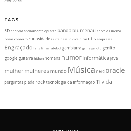
Kelly Borba
TAGS
banda
blumenau
3D
android
antigamente
api
arte
cerveja
Cinema
ebs
curiosidade
coisas
conserto
Curta
desafio
dica
dicas
empresas
Engraçado
gambiarra
genilto
feliz
filme
futebol
game
garoto
humor
Informática
google
guitarra
homens
Java
hithan
Música
oracle
mulher
mulheres
mundo
nerd
vida
rock
TI
perguntas
piada
tecnologia da informação