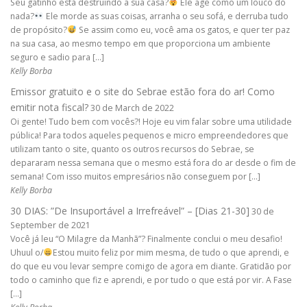
Seu gatinho está destruindo a sua casa?
Ele age como um louco do
nada?
Ele morde as suas coisas, arranha o seu sofá, e derruba tudo
de propósito?
Se assim como eu, você ama os gatos, e quer ter paz
na sua casa, ao mesmo tempo em que proporciona um ambiente
seguro e sadio para […]
Kelly Borba
Emissor gratuito e o site do Sebrae estão fora do ar! Como
emitir nota fiscal?
30 de March de 2022
Oi gente! Tudo bem com vocês?! Hoje eu vim falar sobre uma utilidade
pública! Para todos aqueles pequenos e micro empreendedores que
utilizam tanto o site, quanto os outros recursos do Sebrae, se
depararam nessa semana que o mesmo está fora do ar desde o fim de
semana! Com isso muitos empresários não conseguem por […]
Kelly Borba
30 DIAS: ”De Insuportável a Irrefreável” – [Dias 21-30]
30 de
September de 2021
Você já leu “O Milagre da Manhã”? Finalmente conclui o meu desafio!
Uhuul o/
Estou muito feliz por mim mesma, de tudo o que aprendi, e
do que eu vou levar sempre comigo de agora em diante. Gratidão por
todo o caminho que fiz e aprendi, e por tudo o que está por vir. A Fase
[…]