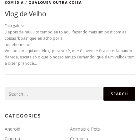
COMÉDIA
/
QUALQUER OUTRA COISA
Vlog de Velho
Fala galera.
Depois de muuuito tempo eu to aqui fazendo mais um post com as
coisas “boas” que eu acho por ai.
hehehehehhe
Vou postar aqui um “Vlog” para você, que é jovem e fica aí reclamando
da vida, escuta só o que o nosso amigo Fernando (que é um velho), tem
a dizer pra você…
Search
for:
CATEGORIES
Android
Animais e Pets
Cinema
Comédia