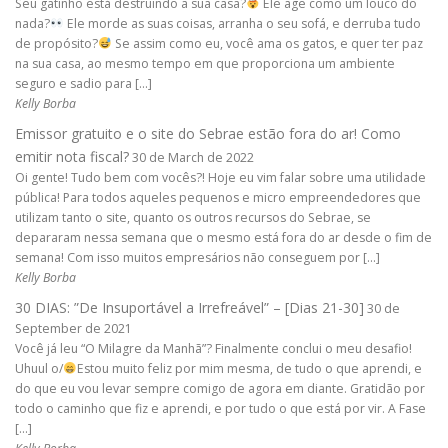
Seu gatinho está destruindo a sua casa?
Ele age como um louco do
nada?
Ele morde as suas coisas, arranha o seu sofá, e derruba tudo
de propósito?
Se assim como eu, você ama os gatos, e quer ter paz
na sua casa, ao mesmo tempo em que proporciona um ambiente
seguro e sadio para […]
Kelly Borba
Emissor gratuito e o site do Sebrae estão fora do ar! Como
emitir nota fiscal?
30 de March de 2022
Oi gente! Tudo bem com vocês?! Hoje eu vim falar sobre uma utilidade
pública! Para todos aqueles pequenos e micro empreendedores que
utilizam tanto o site, quanto os outros recursos do Sebrae, se
depararam nessa semana que o mesmo está fora do ar desde o fim de
semana! Com isso muitos empresários não conseguem por […]
Kelly Borba
30 DIAS: ”De Insuportável a Irrefreável” – [Dias 21-30]
30 de
September de 2021
Você já leu “O Milagre da Manhã”? Finalmente conclui o meu desafio!
Uhuul o/
Estou muito feliz por mim mesma, de tudo o que aprendi, e
do que eu vou levar sempre comigo de agora em diante. Gratidão por
todo o caminho que fiz e aprendi, e por tudo o que está por vir. A Fase
[…]