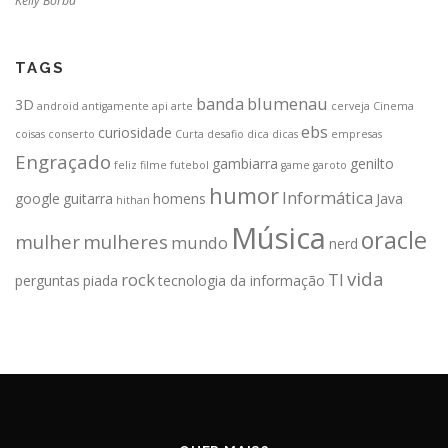
Kelly Borba
TAGS
banda
blumenau
3D
android
antigamente
api
arte
cerveja
Cinema
ebs
curiosidade
coisas
conserto
Curta
desafio
dica
dicas
empresas
Engraçado
gambiarra
genilto
feliz
filme
futebol
game
garoto
humor
Informática
google
guitarra
homens
Java
hithan
Música
oracle
mulher
mulheres
mundo
nerd
vida
rock
TI
perguntas
piada
tecnologia da informação