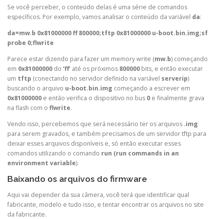
Se você perceber, o conteúdo delas é uma série de comandos
específicos. Por exemplo, vamos analisar o conteúdo da variável
da
:
da=mw.b 0x81000000 ff 800000;tftp 0x81000000 u-boot.bin.img;sf
probe 0;flwrite
Parece estar dizendo para fazer um memory write (
mw.b
) começando
em
0x81000000
do
‘ff’
até os próximos
800000
bits, e então executar
um
tftp
(conectando no servidor definido na variável
serverip
)
buscando o arquivo
u-boot.bin.img
começando a escrever em
0x81000000
e então verifica o dispositivo no bus
0
e finalmente grava
na flash com o
flwrite
.
Vendo isso, percebemos que será necessário ter os arquivos
.img
para serem gravados, e também precisamos de um servidor tftp para
deixar esses arquivos disponíveis e, só então executar esses
comandos utilizando o comando
run (run commands in an
environment variable
).
Baixando os arquivos do firmware
Aqui vai depender da sua câmera, você terá que identificar qual
fabricante, modelo e tudo isso, e tentar encontrar os arquivos no site
da fabricante.