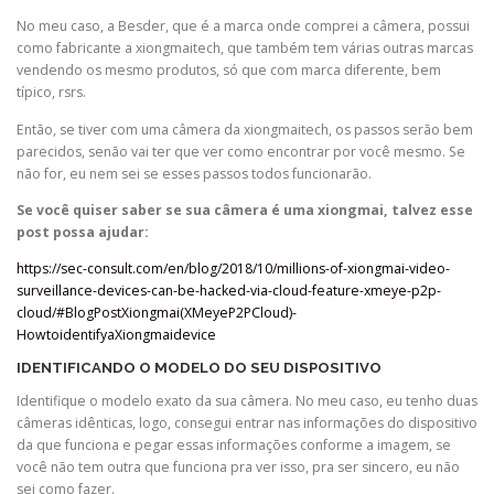
No meu caso, a Besder, que é a marca onde comprei a câmera, possui
como fabricante a xiongmaitech, que também tem várias outras marcas
vendendo os mesmo produtos, só que com marca diferente, bem
típico, rsrs.
Então, se tiver com uma câmera da xiongmaitech, os passos serão bem
parecidos, senão vai ter que ver como encontrar por você mesmo. Se
não for, eu nem sei se esses passos todos funcionarão.
Se você quiser saber se sua câmera é uma xiongmai, talvez esse
post possa ajudar:
https://sec-consult.com/en/blog/2018/10/millions-of-xiongmai-video-
surveillance-devices-can-be-hacked-via-cloud-feature-xmeye-p2p-
cloud/#BlogPostXiongmai(XMeyeP2PCloud)-
HowtoidentifyaXiongmaidevice
IDENTIFICANDO O MODELO DO SEU DISPOSITIVO
Identifique o modelo exato da sua câmera. No meu caso, eu tenho duas
câmeras idênticas, logo, consegui entrar nas informações do dispositivo
da que funciona e pegar essas informações conforme a imagem, se
você não tem outra que funciona pra ver isso, pra ser sincero, eu não
sei como fazer.