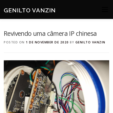
Skip
to
GENILTO VANZIN
Menu
content
SOBRE
DEV
HOBBIES
CONTATO
Revivendo uma câmera IP chinesa
POSTED ON
1 DE NOVEMBER DE 2020
BY
GENILTO VANZIN