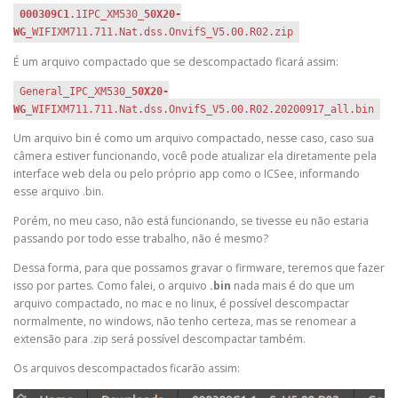
000309C1
.1IPC_XM530_
50X20-
WG
_WIFIXM711.711.Nat.dss.OnvifS_V5.00.R02.zip
É um arquivo compactado que se descompactado ficará assim:
General_IPC_XM530_
50X20-
WG
_WIFIXM711.711.Nat.dss.OnvifS_V5.00.R02.20200917_all.bin
Um arquivo bin é como um arquivo compactado, nesse caso, caso sua
câmera estiver funcionando, você pode atualizar ela diretamente pela
interface web dela ou pelo próprio app como o ICSee, informando
esse arquivo .bin.
Porém, no meu caso, não está funcionando, se tivesse eu não estaria
passando por todo esse trabalho, não é mesmo?
Dessa forma, para que possamos gravar o firmware, teremos que fazer
isso por partes. Como falei, o arquivo
.bin
nada mais é do que um
arquivo compactado, no mac e no linux, é possível descompactar
normalmente, no windows, não tenho certeza, mas se renomear a
extensão para .zip será possível descompactar também.
Os arquivos descompactados ficarão assim: