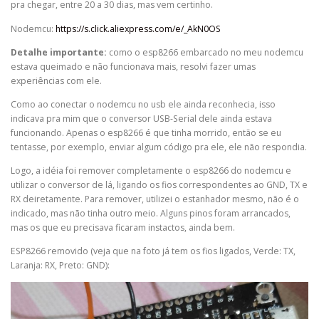
pra chegar, entre 20 a 30 dias, mas vem certinho.
Nodemcu:
https://s.click.aliexpress.com/e/_AkN0OS
Detalhe importante:
como o esp8266 embarcado no meu nodemcu
estava queimado e não funcionava mais, resolvi fazer umas
experiências com ele.
Como ao conectar o nodemcu no usb ele ainda reconhecia, isso
indicava pra mim que o conversor USB-Serial dele ainda estava
funcionando. Apenas o esp8266 é que tinha morrido, então se eu
tentasse, por exemplo, enviar algum código pra ele, ele não respondia.
Logo, a idéia foi remover completamente o esp8266 do nodemcu e
utilizar o conversor de lá, ligando os fios correspondentes ao GND, TX e
RX deiretamente. Para remover, utilizei o estanhador mesmo, não é o
indicado, mas não tinha outro meio. Alguns pinos foram arrancados,
mas os que eu precisava ficaram instactos, ainda bem.
ESP8266 removido (veja que na foto já tem os fios ligados, Verde: TX,
Laranja: RX, Preto: GND):