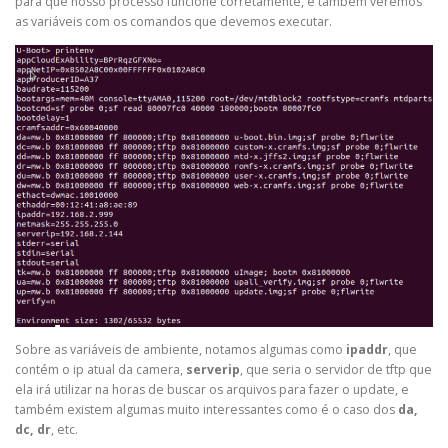
para que nosso processo funcione corretamente, e também veremos
as variáveis com os comandos que devemos executar.
Sobre as variáveis de ambiente, notamos algumas como
ipaddr
, que
contém o ip atual da camera,
serverip
, que seria o servidor de tftp que
ela irá utilizar na horas de buscar os arquivos para fazer o update, e
também existem algumas muito interessantes como é o caso dos
da,
dc, dr
, etc.