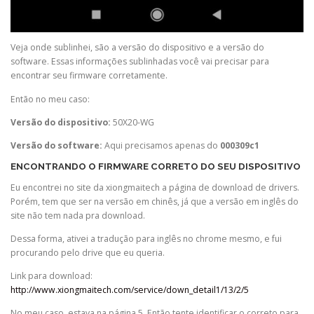
Veja onde sublinhei, são a versão do dispositivo e a versão do
software. Essas informações sublinhadas você vai precisar para
encontrar seu firmware corretamente.
Então no meu caso:
Versão do dispositivo:
50X20-WG
Versão do software:
Aqui precisamos apenas do
000309c1
ENCONTRANDO O FIRMWARE CORRETO DO SEU DISPOSITIVO
Eu encontrei no site da xiongmaitech a página de download de drivers.
Porém, tem que ser na versão em chinês, já que a versão em inglês do
site não tem nada pra download.
Dessa forma, ativei a tradução para inglês no chrome mesmo, e fui
procurando pelo drive que eu queria.
Link para download:
http://www.xiongmaitech.com/service/down_detail1/13/2/5
No meu caso, estava na página 5. Então tente identificar o correto para