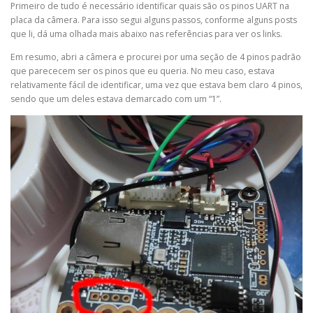
Primeiro de tudo é necessário identificar quais são os pinos UART na
placa da câmera. Para isso segui alguns passos, conforme alguns posts
que li, dá uma olhada mais abaixo nas referências para ver os links.
Em resumo, abri a câmera e procurei por uma seção de 4 pinos padrão
que parececem ser os pinos que eu queria. No meu caso, estava
relativamente fácil de identificar, uma vez que estava bem claro 4 pinos,
sendo que um deles estava demarcado com um “1”.