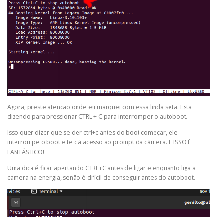
Agora, preste atenção onde eu marquei com essa linda seta. Esta
dizendo para pressionar CTRL + C para interromper o autoboot.
Isso quer dizer que se der ctrl+c antes do boot começar, ele
interrompe o boot e te dá acesso ao prompt da câmera. E ISSO É
FANTÁSTICO!
Uma dica é ficar apertando CTRL+C antes de ligar e enquanto liga a
camera na energia, senão é difícil de conseguir antes do autoboot.