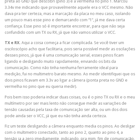
preta ao GND que descobri (pino 3) e a vermelha no pino 1. Marcou
3.34v me indicando que provavelmente aquele era o VCC mesmo. Não
dava pra ter certeza, mas a marcação da placa no meu caso, isolando
um pouco mais esse pino e demarcando com “1”, já me dava certa
confiança. Esse pino só é importante encontrar, para que não seja
confundido com um TX ou RX, já que não vamos utilizar o VCC.
TX e RX.
Aqui a coisa começa a ficar complicada. Se você tiver um
osciloscópio acho que facilitaria, pois seria possível medir as oscilações
desses pinos, já que é uma comunicação serial, esses pinos ficam
ligando e desligando muito rapidamente, enviando os bits da
comunicação. Como não tinha nenhuma ferramente ideal para
medição, fui no multimetro barato mesmo. Ao medir identifiquei que os
dois pinos ficavam em 3.3v ao ligar a câmera (ponta preta no GND e
vermelha no pino que eu queria medir).
Pois bem isso poderia indicar duas coisas, ou é o pino TX ou RX e o meu
multímetro por ser mais lento não consegue medir as variações de
tensão causadas pela taxa de comunicação ser alta, ou um dos dois
pode ainda ser o VCC, já que eu não tinha ainda certeza.
Fiz um teste desligando a câmera enquanto media os pinos. Ao desligar
com o multimetro conectado, tanto ao pino 2, quanto ao pino 4, a
tensão ia a zero imediamente, indicando, pra mim, fim de comunicação.