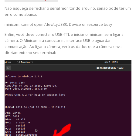
Não esqueça de fechar o serial monitor do arduino, senão pode ter um
erro como abaixo:
minicom: cannot open /dev/ttyUSB0: Device or resource busy
Enfim, você deve conectar o USB-TTL e iniciar o minicom sem ligar a
câmera. O Minicom irá conectar na interface USB e aguardar
comunicação. Ao ligar a câmera, verá os dados que a câmera envia
diretamente no seu terminal: