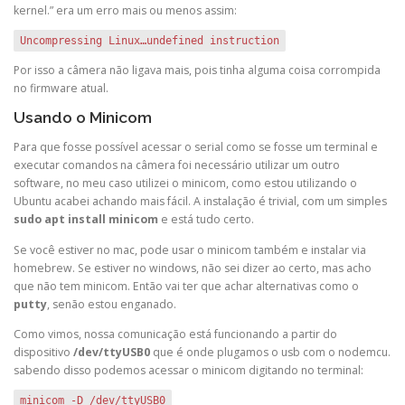
kernel.” era um erro mais ou menos assim:
Uncompressing Linux…undefined instruction
Por isso a câmera não ligava mais, pois tinha alguma coisa corrompida
no firmware atual.
Usando o Minicom
Para que fosse possível acessar o serial como se fosse um terminal e
executar comandos na câmera foi necessário utilizar um outro
software, no meu caso utilizei o minicom, como estou utilizando o
Ubuntu acabei achando mais fácil. A instalação é trivial, com um simples
sudo apt install minicom
e está tudo certo.
Se você estiver no mac, pode usar o minicom também e instalar via
homebrew. Se estiver no windows, não sei dizer ao certo, mas acho
que não tem minicom. Então vai ter que achar alternativas como o
putty
, senão estou enganado.
Como vimos, nossa comunicação está funcionando a partir do
dispositivo
/dev/ttyUSB0
que é onde plugamos o usb com o nodemcu.
sabendo disso podemos acessar o minicom digitando no terminal:
minicom -D /dev/ttyUSB0