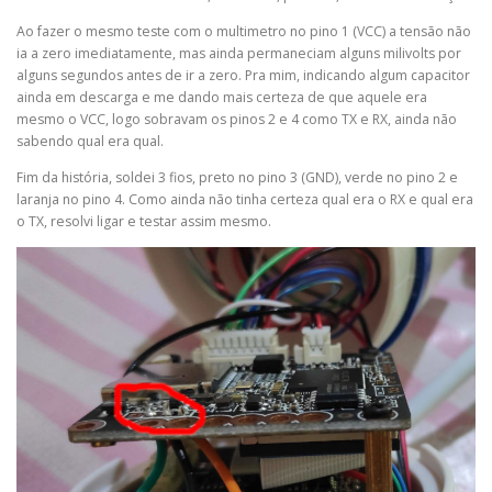
Ao fazer o mesmo teste com o multimetro no pino 1 (VCC) a tensão não
ia a zero imediatamente, mas ainda permaneciam alguns milivolts por
alguns segundos antes de ir a zero. Pra mim, indicando algum capacitor
ainda em descarga e me dando mais certeza de que aquele era
mesmo o VCC, logo sobravam os pinos 2 e 4 como TX e RX, ainda não
sabendo qual era qual.
Fim da história, soldei 3 fios, preto no pino 3 (GND), verde no pino 2 e
laranja no pino 4. Como ainda não tinha certeza qual era o RX e qual era
o TX, resolvi ligar e testar assim mesmo.