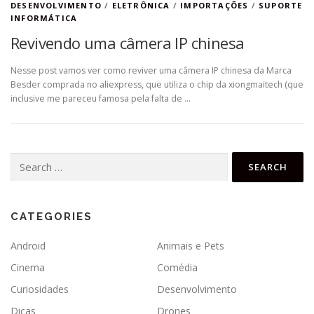
DESENVOLVIMENTO
/
ELETRÔNICA
/
IMPORTAÇÕES
/
SUPORTE
INFORMÁTICA
Revivendo uma câmera IP chinesa
Nesse post vamos ver como reviver uma câmera IP chinesa da Marca
Besder comprada no aliexpress, que utiliza o chip da xiongmaitech (que
inclusive me pareceu famosa pela falta de …
Search
for:
CATEGORIES
Android
Animais e Pets
Cinema
Comédia
Curiosidades
Desenvolvimento
Dicas
Drones