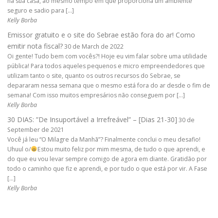
na sua casa, ao mesmo tempo em que proporciona um ambiente
seguro e sadio para […]
Kelly Borba
Emissor gratuito e o site do Sebrae estão fora do ar! Como
emitir nota fiscal?
30 de March de 2022
Oi gente! Tudo bem com vocês?! Hoje eu vim falar sobre uma utilidade
pública! Para todos aqueles pequenos e micro empreendedores que
utilizam tanto o site, quanto os outros recursos do Sebrae, se
depararam nessa semana que o mesmo está fora do ar desde o fim de
semana! Com isso muitos empresários não conseguem por […]
Kelly Borba
30 DIAS: ”De Insuportável a Irrefreável” – [Dias 21-30]
30 de
September de 2021
Você já leu “O Milagre da Manhã”? Finalmente conclui o meu desafio!
Uhuul o/
Estou muito feliz por mim mesma, de tudo o que aprendi, e
do que eu vou levar sempre comigo de agora em diante. Gratidão por
todo o caminho que fiz e aprendi, e por tudo o que está por vir. A Fase
[…]
Kelly Borba