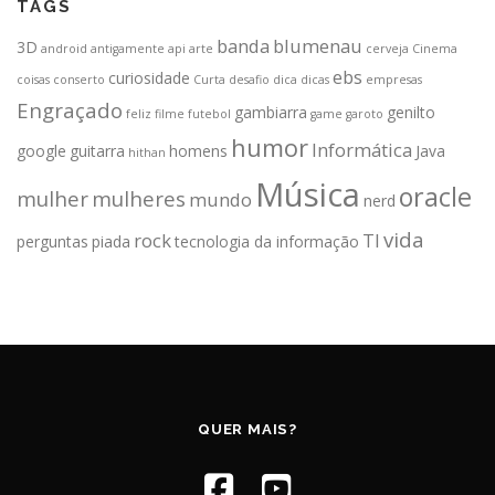
TAGS
banda
blumenau
3D
android
antigamente
api
arte
cerveja
Cinema
ebs
curiosidade
coisas
conserto
Curta
desafio
dica
dicas
empresas
Engraçado
gambiarra
genilto
feliz
filme
futebol
game
garoto
humor
Informática
google
guitarra
homens
Java
hithan
Música
oracle
mulher
mulheres
mundo
nerd
vida
rock
TI
perguntas
piada
tecnologia da informação
QUER MAIS?