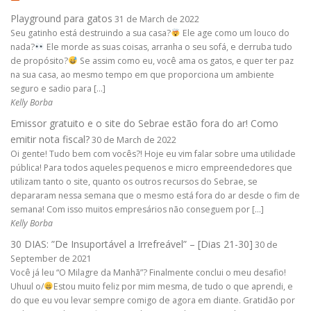
Playground para gatos
31 de March de 2022
Seu gatinho está destruindo a sua casa?
Ele age como um louco do
nada?
Ele morde as suas coisas, arranha o seu sofá, e derruba tudo
de propósito?
Se assim como eu, você ama os gatos, e quer ter paz
na sua casa, ao mesmo tempo em que proporciona um ambiente
seguro e sadio para […]
Kelly Borba
Emissor gratuito e o site do Sebrae estão fora do ar! Como
emitir nota fiscal?
30 de March de 2022
Oi gente! Tudo bem com vocês?! Hoje eu vim falar sobre uma utilidade
pública! Para todos aqueles pequenos e micro empreendedores que
utilizam tanto o site, quanto os outros recursos do Sebrae, se
depararam nessa semana que o mesmo está fora do ar desde o fim de
semana! Com isso muitos empresários não conseguem por […]
Kelly Borba
30 DIAS: ”De Insuportável a Irrefreável” – [Dias 21-30]
30 de
September de 2021
Você já leu “O Milagre da Manhã”? Finalmente conclui o meu desafio!
Uhuul o/
Estou muito feliz por mim mesma, de tudo o que aprendi, e
do que eu vou levar sempre comigo de agora em diante. Gratidão por