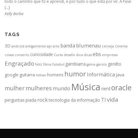
todo o caminho que fiz e aprendi, e por tudo o que está por vir. A Fase
[…]
Kelly Borba
TAGS
banda
blumenau
3D
android
antigamente
api
arte
cerveja
Cinema
ebs
curiosidade
coisas
conserto
Curta
desafio
dica
dicas
empresas
Engraçado
gambiarra
genilto
feliz
filme
futebol
game
garoto
humor
Informática
google
guitarra
homens
Java
hithan
Música
oracle
mulher
mulheres
mundo
nerd
vida
rock
TI
perguntas
piada
tecnologia da informação