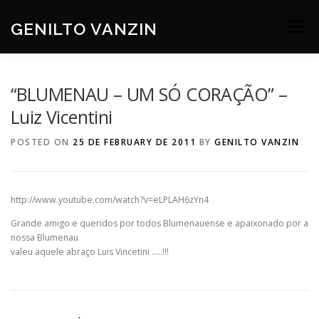
Skip
to
GENILTO VANZIN
Menu
content
SOBRE
DEV
HOBBIES
CONTATO
“BLUMENAU – UM SÓ CORAÇÃO” –
Luiz Vicentini
POSTED ON
25 DE FEBRUARY DE 2011
BY
GENILTO VANZIN
http://www.youtube.com/watch?v=eLPLAH6zYn4
Grande amigo e queridos por todos Blumenauense e apaixonado por a
nossa Blumenau
valeu aquele abraço Luis Vincetini …..!!!