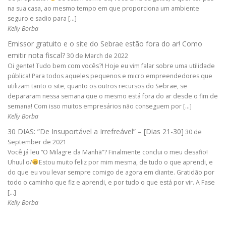
na sua casa, ao mesmo tempo em que proporciona um ambiente
seguro e sadio para […]
Kelly Borba
Emissor gratuito e o site do Sebrae estão fora do ar! Como
emitir nota fiscal?
30 de March de 2022
Oi gente! Tudo bem com vocês?! Hoje eu vim falar sobre uma utilidade
pública! Para todos aqueles pequenos e micro empreendedores que
utilizam tanto o site, quanto os outros recursos do Sebrae, se
depararam nessa semana que o mesmo está fora do ar desde o fim de
semana! Com isso muitos empresários não conseguem por […]
Kelly Borba
30 DIAS: ”De Insuportável a Irrefreável” – [Dias 21-30]
30 de
September de 2021
Você já leu “O Milagre da Manhã”? Finalmente conclui o meu desafio!
Uhuul o/
Estou muito feliz por mim mesma, de tudo o que aprendi, e
do que eu vou levar sempre comigo de agora em diante. Gratidão por
todo o caminho que fiz e aprendi, e por tudo o que está por vir. A Fase
[…]
Kelly Borba