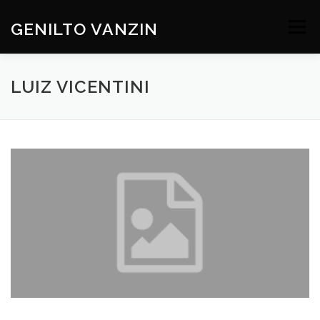
Skip
to
GENILTO VANZIN
Menu
content
SOBRE
DEV
HOBBIES
CONTATO
LUIZ VICENTINI