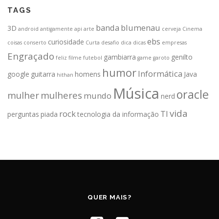
TAGS
banda
blumenau
3D
android
antigamente
api
arte
cerveja
Cinema
ebs
curiosidade
coisas
conserto
Curta
desafio
dica
dicas
empresas
Engraçado
gambiarra
genilto
feliz
filme
futebol
game
garoto
humor
Informática
google
guitarra
homens
Java
hithan
Música
oracle
mulher
mulheres
mundo
nerd
vida
rock
TI
perguntas
piada
tecnologia da informação
QUER MAIS?