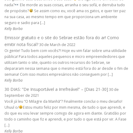
nada?
Ele morde as suas coisas, arranha o seu sofá, e derruba tudo
de propósito?
Se assim como eu, você ama os gatos, e quer ter paz
na sua casa, ao mesmo tempo em que proporciona um ambiente
seguro e sadio para […]
Kelly Borba
Emissor gratuito e o site do Sebrae estão fora do ar! Como
emitir nota fiscal?
30 de March de 2022
Oi gente! Tudo bem com vocês?! Hoje eu vim falar sobre uma utilidade
pública! Para todos aqueles pequenos e micro empreendedores que
utilizam tanto o site, quanto os outros recursos do Sebrae, se
depararam nessa semana que o mesmo está fora do ar desde o fim de
semana! Com isso muitos empresários não conseguem por […]
Kelly Borba
30 DIAS: ”De Insuportável a Irrefreável” – [Dias 21-30]
30 de
September de 2021
Você já leu “O Milagre da Manhã”? Finalmente conclui o meu desafio!
Uhuul o/
Estou muito feliz por mim mesma, de tudo o que aprendi, e
do que eu vou levar sempre comigo de agora em diante. Gratidão por
todo o caminho que fiz e aprendi, e por tudo o que está por vir. A Fase
[…]
Kelly Borba