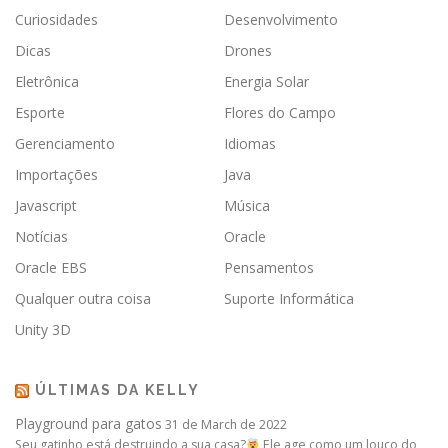
Curiosidades
Desenvolvimento
Dicas
Drones
Eletrônica
Energia Solar
Esporte
Flores do Campo
Gerenciamento
Idiomas
Importações
Java
Javascript
Música
Notícias
Oracle
Oracle EBS
Pensamentos
Qualquer outra coisa
Suporte Informática
Unity 3D
ÚLTIMAS DA KELLY
Playground para gatos
31 de March de 2022
Seu gatinho está destruindo a sua casa?
Ele age como um louco do