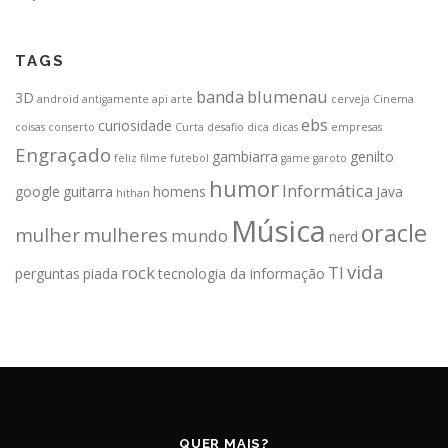
TAGS
banda
blumenau
3D
android
antigamente
api
arte
cerveja
Cinema
ebs
curiosidade
coisas
conserto
Curta
desafio
dica
dicas
empresas
Engraçado
gambiarra
genilto
feliz
filme
futebol
game
garoto
humor
Informática
google
guitarra
homens
Java
hithan
Música
oracle
mulher
mulheres
mundo
nerd
vida
rock
TI
perguntas
piada
tecnologia da informação
QUER MAIS?