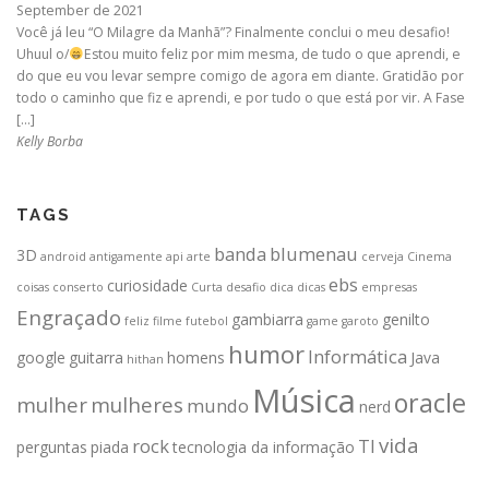
September de 2021
Você já leu “O Milagre da Manhã”? Finalmente conclui o meu desafio!
Uhuul o/
Estou muito feliz por mim mesma, de tudo o que aprendi, e
do que eu vou levar sempre comigo de agora em diante. Gratidão por
todo o caminho que fiz e aprendi, e por tudo o que está por vir. A Fase
[…]
Kelly Borba
TAGS
banda
blumenau
3D
android
antigamente
api
arte
cerveja
Cinema
ebs
curiosidade
coisas
conserto
Curta
desafio
dica
dicas
empresas
Engraçado
gambiarra
genilto
feliz
filme
futebol
game
garoto
humor
Informática
google
guitarra
homens
Java
hithan
Música
oracle
mulher
mulheres
mundo
nerd
vida
rock
TI
perguntas
piada
tecnologia da informação