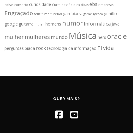
ebs
curiosidade
coisas
conserto
Curta
desafio
dica
dicas
empresas
Engraçado
gambiarra
genilto
feliz
filme
futebol
game
garoto
humor
Informática
google
guitarra
homens
Java
hithan
Música
oracle
mulher
mulheres
mundo
nerd
vida
rock
TI
perguntas
piada
tecnologia da informação
QUER MAIS?