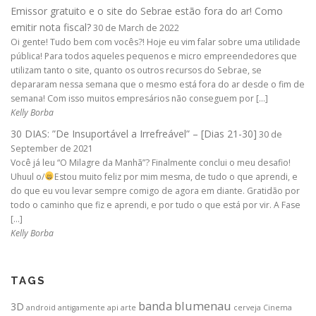
Emissor gratuito e o site do Sebrae estão fora do ar! Como
emitir nota fiscal?
30 de March de 2022
Oi gente! Tudo bem com vocês?! Hoje eu vim falar sobre uma utilidade
pública! Para todos aqueles pequenos e micro empreendedores que
utilizam tanto o site, quanto os outros recursos do Sebrae, se
depararam nessa semana que o mesmo está fora do ar desde o fim de
semana! Com isso muitos empresários não conseguem por […]
Kelly Borba
30 DIAS: ”De Insuportável a Irrefreável” – [Dias 21-30]
30 de
September de 2021
Você já leu “O Milagre da Manhã”? Finalmente conclui o meu desafio!
Uhuul o/
Estou muito feliz por mim mesma, de tudo o que aprendi, e
do que eu vou levar sempre comigo de agora em diante. Gratidão por
todo o caminho que fiz e aprendi, e por tudo o que está por vir. A Fase
[…]
Kelly Borba
TAGS
banda
blumenau
3D
android
antigamente
api
arte
cerveja
Cinema