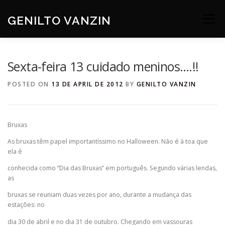
Skip
to
GENILTO VANZIN
Menu
content
SOBRE
DEV
HOBBIES
CONTATO
Sexta-feira 13 cuidado meninos….!!
POSTED ON
13 DE APRIL DE 2012
BY
GENILTO VANZIN
Bruxas
As bruxas têm papel importantíssimo no Halloween. Não é à toa que
ela é
conhecida como “Dia das Bruxas” em português. Segundo várias lendas,
as
bruxas se reuniam duas vezes por ano, durante a mudança das
estações: no
dia 30 de abril e no dia 31 de outubro. Chegando em vassouras