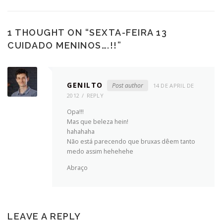
1 THOUGHT ON “
SEXTA-FEIRA 13
CUIDADO MENINOS….!!
”
GENILTO
Post author
14 DE APRIL DE
2012
REPLY
Opa!!!
Mas que beleza hein!
hahahaha
Não está parecendo que bruxas dêem tanto
medo assim hehehehe
Abraço
LEAVE A REPLY