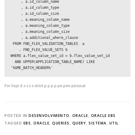
     , a.id_column_name

     , a.id_column_type

     , a.id_column_size

     , a.meaning_column_name

     , a.meaning_column_type

     , a.meaning_column_size

     , a.additional_where_clause

 FROM FND_FLEX_VALIDATION_TABLES  a

    , FND_FLEX_VALUE_SETS b

WHERE a.flex_value_set_id = b.flex_value_set_id

  AND UPPER(APPLICATION_TABLE_NAME) LIKE 
'%GME_BATCH_HEADER%'
Por hoje é s s s s sóóó p p p p pe pee pessoal.
POSTED IN
DESENVOLVIMENTO
,
ORACLE
,
ORACLE EBS
TAGGED
EBS
,
ORACLE
,
QUERIES
,
QUERY
,
SISTEMA
,
UTIL