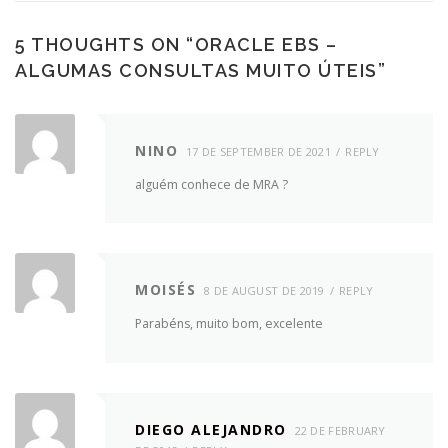
5 THOUGHTS ON “
ORACLE EBS –
ALGUMAS CONSULTAS MUITO ÚTEIS
”
NINO
17 DE SEPTEMBER DE 2021
REPLY
alguém conhece de MRA ?
MOISÉS
8 DE AUGUST DE 2019
REPLY
Parabéns, muito bom, excelente
DIEGO ALEJANDRO
22 DE FEBRUARY