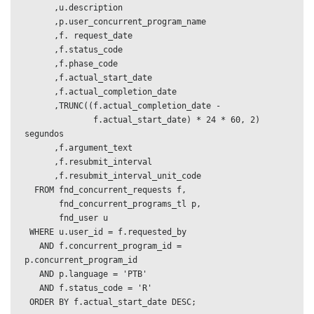
      ,u.description

      ,p.user_concurrent_program_name

      ,f. request_date

      ,f.status_code

      ,f.phase_code

      ,f.actual_start_date

      ,f.actual_completion_date

      ,TRUNC((f.actual_completion_date - 

              f.actual_start_date) * 24 * 60, 2) 
segundos

      ,f.argument_text

      ,f.resubmit_interval

      ,f.resubmit_interval_unit_code

  FROM fnd_concurrent_requests f, 

       fnd_concurrent_programs_tl p, 

       fnd_user u

 WHERE u.user_id = f.requested_by

   AND f.concurrent_program_id = 
p.concurrent_program_id

   AND p.language = 'PTB'

   AND f.status_code = 'R'

 ORDER BY f.actual_start_date DESC;