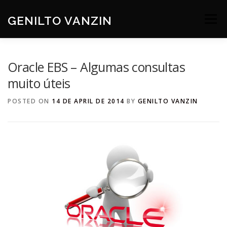
Skip
to
GENILTO VANZIN
Menu
content
SOBRE
DEV
HOBBIES
CONTATO
Oracle EBS – Algumas consultas
muito úteis
POSTED ON
14 DE APRIL DE 2014
BY
GENILTO VANZIN