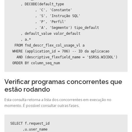
     , DECODE(default_type

            , 'C', 'Constante'

            , 'S', 'Instrução SQL'

            , 'P', 'Perfil'

            , 'A', 'Segmento') tipo_default

     , default_value valor_default

     , a.*

  FROM fnd_descr_flex_col_usage_vl a

 WHERE (application_id = 706) -- ID da aplicacao

   AND (descriptive_flexfield_name = '$SRS$.WICDOL')

 ORDER BY column_seq_num
Verificar programas concorrentes que
estão rodando
Esta consulta retorna a lista dos concorrentes em execução no
momento. É possível consultar outras fases.
SELECT f.request_id

      ,u.user_name
