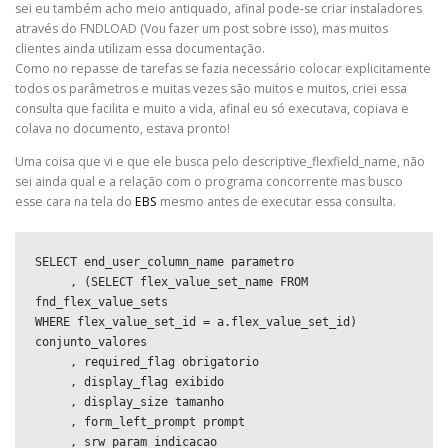
sei eu também acho meio antiquado, afinal pode-se criar instaladores
através do FNDLOAD (Vou fazer um post sobre isso), mas muitos
clientes ainda utilizam essa documentação.
Como no repasse de tarefas se fazia necessário colocar explicitamente
todos os parâmetros e muitas vezes são muitos e muitos, criei essa
consulta que facilita e muito a vida, afinal eu só executava, copiava e
colava no documento, estava pronto!
Uma coisa que vi e que ele busca pelo descriptive_flexfield_name, não
sei ainda qual e a relação com o programa concorrente mas busco
esse cara na tela do
EBS
mesmo antes de executar essa consulta.
SELECT end_user_column_name parametro

     , (SELECT flex_value_set_name FROM 
fnd_flex_value_sets  

WHERE flex_value_set_id = a.flex_value_set_id)  
conjunto_valores

     , required_flag obrigatorio

     , display_flag exibido

     , display_size tamanho

     , form_left_prompt prompt

     , srw_param indicacao
