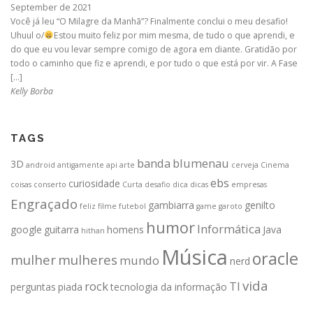
September de 2021
Você já leu “O Milagre da Manhã”? Finalmente conclui o meu desafio!
Uhuul o/
Estou muito feliz por mim mesma, de tudo o que aprendi, e
do que eu vou levar sempre comigo de agora em diante. Gratidão por
todo o caminho que fiz e aprendi, e por tudo o que está por vir. A Fase
[…]
Kelly Borba
TAGS
banda
blumenau
3D
android
antigamente
api
arte
cerveja
Cinema
ebs
curiosidade
coisas
conserto
Curta
desafio
dica
dicas
empresas
Engraçado
gambiarra
genilto
feliz
filme
futebol
game
garoto
humor
Informática
google
guitarra
homens
Java
hithan
Música
oracle
mulher
mulheres
mundo
nerd
vida
rock
TI
perguntas
piada
tecnologia da informação