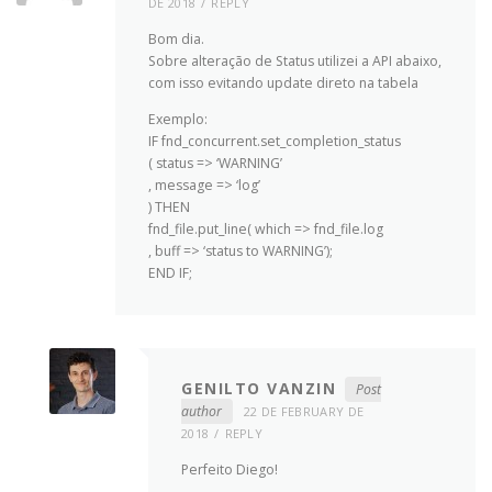
DE 2018
REPLY
Bom dia.
Sobre alteração de Status utilizei a API abaixo,
com isso evitando update direto na tabela
Exemplo:
IF fnd_concurrent.set_completion_status
( status => ‘WARNING’
, message => ‘log’
) THEN
fnd_file.put_line( which => fnd_file.log
, buff => ‘status to WARNING’);
END IF;
GENILTO VANZIN
Post
author
22 DE FEBRUARY DE
2018
REPLY
Perfeito Diego!