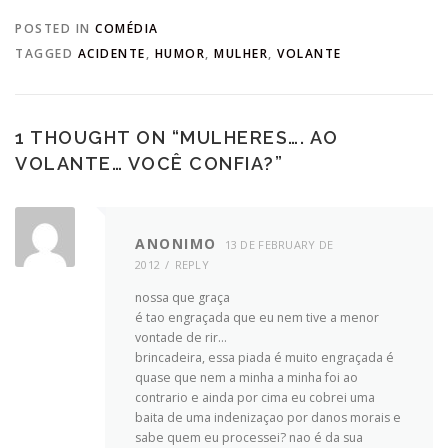
POSTED IN
COMÉDIA
TAGGED
ACIDENTE
,
HUMOR
,
MULHER
,
VOLANTE
1 THOUGHT ON “
MULHERES…. AO
VOLANTE… VOCÊ CONFIA?
”
ANONIMO
13 DE FEBRUARY DE
2012
REPLY
nossa que graça
é tao engraçada que eu nem tive a menor
vontade de rir…
brincadeira, essa piada é muito engraçada é
quase que nem a minha a minha foi ao
contrario e ainda por cima eu cobrei uma
baita de uma indenizaçao por danos morais e
sabe quem eu processei? nao é da sua