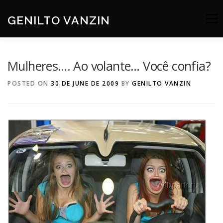
Skip
to
GENILTO VANZIN
Menu
content
SOBRE
DEV
HOBBIES
CONTATO
Mulheres…. Ao volante… Você confia?
POSTED ON
30 DE JUNE DE 2009
BY
GENILTO VANZIN