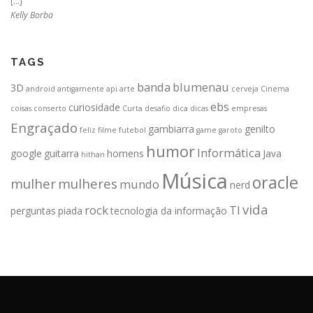
[…]
Kelly Borba
TAGS
banda
blumenau
3D
android
antigamente
api
arte
cerveja
Cinema
ebs
curiosidade
coisas
conserto
Curta
desafio
dica
dicas
empresas
Engraçado
gambiarra
genilto
feliz
filme
futebol
game
garoto
humor
Informática
google
guitarra
homens
Java
hithan
Música
oracle
mulher
mulheres
mundo
nerd
vida
rock
TI
perguntas
piada
tecnologia da informação