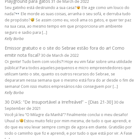
Playground para gatos
31 de March de 2022
Seu gatinho está destruindo a sua casa?
Ele age como um louco do
nada?
Ele morde as suas coisas, arranha o seu sofá, e derruba tudo
de propósito?
Se assim como eu, você ama os gatos, e quer ter paz
na sua casa, ao mesmo tempo em que proporciona um ambiente
seguro e sadio para […]
Kelly Borba
Emissor gratuito e o site do Sebrae estão fora do ar! Como
emitir nota fiscal?
30 de March de 2022
Oi gente! Tudo bem com vocês?! Hoje eu vim falar sobre uma utilidade
pública! Para todos aqueles pequenos e micro empreendedores que
utilizam tanto o site, quanto os outros recursos do Sebrae, se
depararam nessa semana que o mesmo está fora do ar desde o fim de
semana! Com isso muitos empresários não conseguem por […]
Kelly Borba
30 DIAS: ”De Insuportável a Irrefreável” – [Dias 21-30]
30 de
September de 2021
Você já leu “O Milagre da Manhã”? Finalmente conclui o meu desafio!
Uhuul o/
Estou muito feliz por mim mesma, de tudo o que aprendi, e
do que eu vou levar sempre comigo de agora em diante. Gratidão por
todo o caminho que fiz e aprendi, e por tudo o que está por vir. A Fase