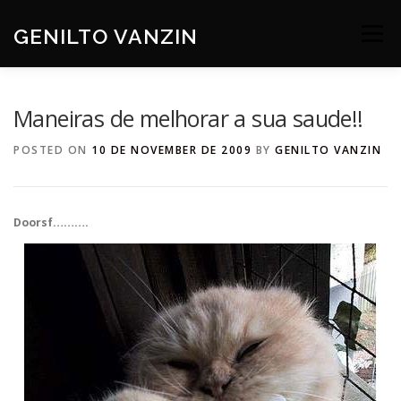
Skip
to
GENILTO VANZIN
Menu
content
SOBRE
DEV
HOBBIES
CONTATO
POSTED ON
10 DE NOVEMBER DE 2009
BY
GENILTO VANZIN
Doorsf……….