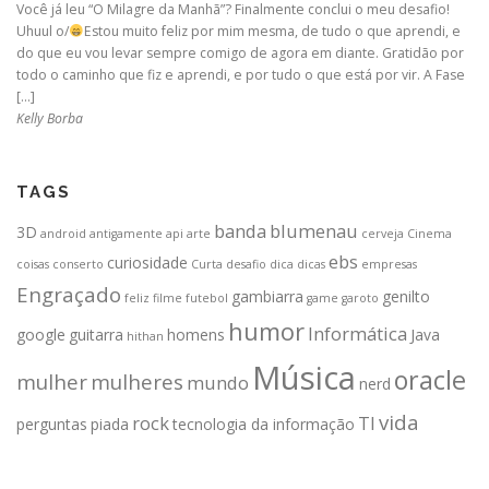
Você já leu “O Milagre da Manhã”? Finalmente conclui o meu desafio!
Uhuul o/
Estou muito feliz por mim mesma, de tudo o que aprendi, e
do que eu vou levar sempre comigo de agora em diante. Gratidão por
todo o caminho que fiz e aprendi, e por tudo o que está por vir. A Fase
[…]
Kelly Borba
TAGS
banda
blumenau
3D
android
antigamente
api
arte
cerveja
Cinema
ebs
curiosidade
coisas
conserto
Curta
desafio
dica
dicas
empresas
Engraçado
gambiarra
genilto
feliz
filme
futebol
game
garoto
humor
Informática
google
guitarra
homens
Java
hithan
Música
oracle
mulher
mulheres
mundo
nerd
vida
rock
TI
perguntas
piada
tecnologia da informação