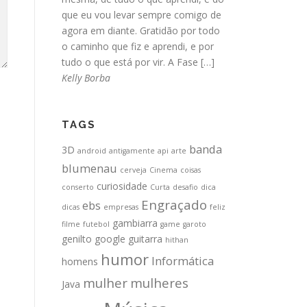
que eu vou levar sempre comigo de
agora em diante. Gratidão por todo
o caminho que fiz e aprendi, e por
tudo o que está por vir. A Fase […]
Kelly Borba
TAGS
banda
3D
android
antigamente
api
arte
blumenau
cerveja
Cinema
coisas
curiosidade
conserto
Curta
desafio
dica
Engraçado
ebs
dicas
empresas
feliz
gambiarra
filme
futebol
game
garoto
genilto
google
guitarra
hithan
humor
Informática
homens
mulher
mulheres
Java