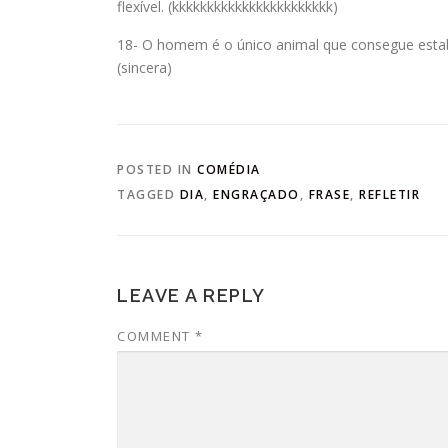
flexível. (kkkkkkkkkkkkkkkkkkkkkkk)
18- O homem é o único animal que consegue estab
(sincera)
POSTED IN
COMÉDIA
TAGGED
DIA
,
ENGRAÇADO
,
FRASE
,
REFLETIR
LEAVE A REPLY
COMMENT
*