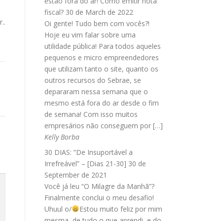
estão fora do ar! Como emitir nota
fiscal?
30 de March de 2022
..
Oi gente! Tudo bem com vocês?!
Hoje eu vim falar sobre uma
utilidade pública! Para todos aqueles
pequenos e micro empreendedores
que utilizam tanto o site, quanto os
outros recursos do Sebrae, se
depararam nessa semana que o
mesmo está fora do ar desde o fim
de semana! Com isso muitos
empresários não conseguem por […]
Kelly Borba
30 DIAS: ”De Insuportável a
Irrefreável” – [Dias 21-30]
30 de
September de 2021
Você já leu “O Milagre da Manhã”?
Finalmente conclui o meu desafio!
Uhuul o/
Estou muito feliz por mim
mesma, de tudo o que aprendi, e do