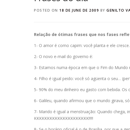
POSTED ON
18 DE JUNE DE 2009
BY
GENILTO V
Relação de ótimas frases que nos fases refleti
1- O amor é como capim: você planta e ele cresce
2- O novo e-mail do governo é:
3- Estamos numa época em que o Fim do Mundo n
4- Filho é igual peido: você só agüenta o seu… (per
5- 90% do meu dinheiro eu gasto com bebida. Os
6- Galileu, quando afirmou que o mundo girava, só
7- Marido é igual a menstruação: Quando chega, 
KKKKKKKKKKKKKKKKKKKKK!!!!!
8- Se o horário oficial é o de Brasília, por que a 