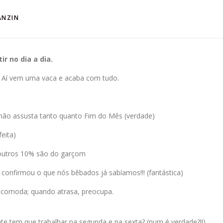
ANZIN
r no dia a dia.
. Aí vem uma vaca e acaba com tudo.
ão assusta tanto quanto Fim do Mês (verdade)
feita)
 outros 10% são do garçom
 confirmou o que nós bêbados já sabíamos!!! (fantástica)
incomoda; quando atrasa, preocupa.
gente tem que trabalhar na segunda e na sexta? (num é verdade?!!)