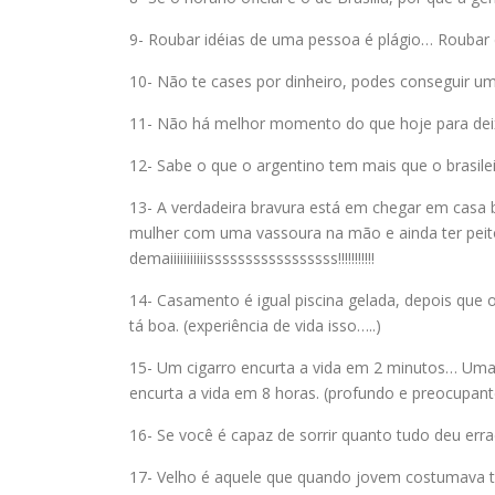
9- Roubar idéias de uma pessoa é plágio… Roubar 
10- Não te cases por dinheiro, podes conseguir u
11- Não há melhor momento do que hoje para deix
12- Sabe o que o argentino tem mais que o brasi
13- A verdadeira bravura está em chegar em casa 
mulher com uma vassoura na mão e ainda ter peito p
demaiiiiiiiiiiisssssssssssssssss!!!!!!!!!!!
14- Casamento é igual piscina gelada, depois que o
tá boa. (experiência de vida isso…..)
15- Um cigarro encurta a vida em 2 minutos… Uma 
encurta a vida em 8 horas. (profundo e preocupan
16- Se você é capaz de sorrir quanto tudo deu err
17- Velho é aquele que quando jovem costumava t