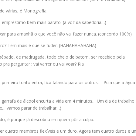
de várias, é Monografia.
m empréstimo bem mais barato. (a voz da sabedoria…)
ar para amanhã o que você não vai fazer nunca. (concordo 100%)
leiro? Tem mais é que se fuder. (HAHAHAHAHAHA)
bêbado, de madrugada, todo cheio de batom, ser recebido pela
ra perguntar : vai varrer ou vai voar? Ria
 primeiro tonto entra, fica falando para os outros: – Pula que a água
garrafa de álcool encurta a vida em 4 minutos… Um dia de trabalho
te… vamos parar de trabalhar…)
ado, é porque já descobriu em quem pôr a culpa.
er quatro membros flexíveis e um duro. Agora tem quatro duros e u