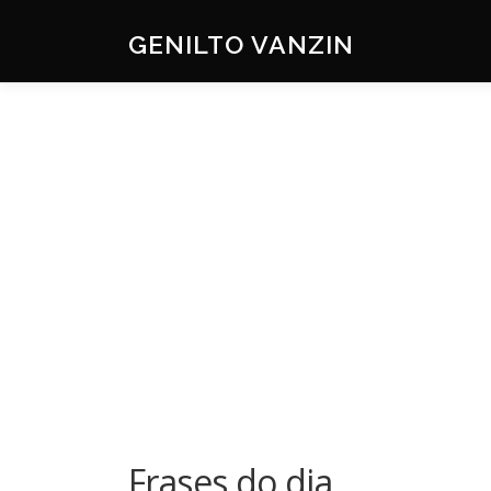
Skip
to
GENILTO VANZIN
content
Frases do dia