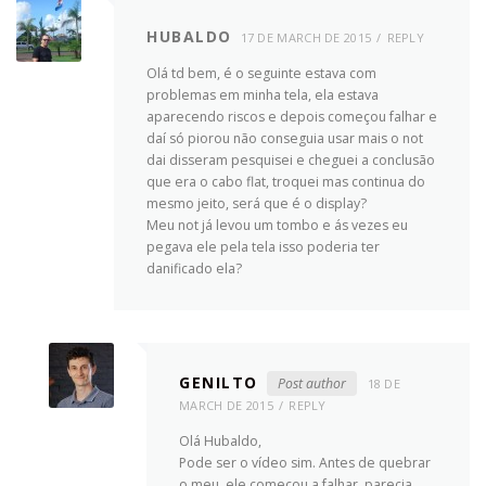
HUBALDO
17 DE MARCH DE 2015
REPLY
Olá td bem, é o seguinte estava com
problemas em minha tela, ela estava
aparecendo riscos e depois começou falhar e
daí só piorou não conseguia usar mais o not
dai disseram pesquisei e cheguei a conclusão
que era o cabo flat, troquei mas continua do
mesmo jeito, será que é o display?
Meu not já levou um tombo e ás vezes eu
pegava ele pela tela isso poderia ter
danificado ela?
GENILTO
Post author
18 DE
MARCH DE 2015
REPLY
Olá Hubaldo,
Pode ser o vídeo sim. Antes de quebrar
o meu, ele começou a falhar, parecia