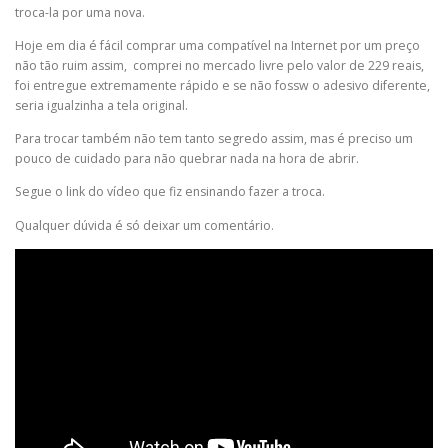
troca-la por uma nova.
Hoje em dia é fácil comprar uma compatível na Internet por um preço
não tão ruim assim, comprei no mercado livre pelo valor de 229 reais,
foi entregue extremamente rápido e se não fossw o adesivo diferente,
seria igualzinha a tela original.
Para trocar também não tem tanto segredo assim, mas é preciso um
pouco de cuidado para não quebrar nada na hora de abrir.
Segue o link do vídeo que fiz ensinando fazer a troca.
Qualquer dúvida é só deixar um comentário.