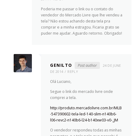
Poderia me passar o link ou o contato do
vendedor do Mercado Livre que lhe vendeu a
tela? Não estou achando desta tela pra
comprar e a minha estragou. Ficaria grato se
puder me ajudar. Aguardo retorno. Obrigado!
GENILTO
Post author
24 DE JUNE
DE 2014
REPLY
Olá Luciano,
Segue o link do mercado livre onde
comprei a tela.
http://produto.mercadolivre.com.br/MLB
-547390602-tela-led-140-slim-n140b6-
l06-revc2-n140b6-l24-b140xw03-v0-_JM
O vendedor respondeu todas as minhas