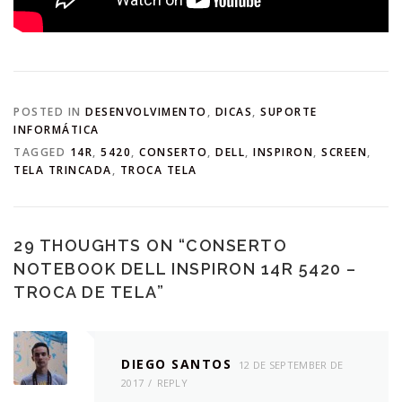
POSTED IN
DESENVOLVIMENTO
,
DICAS
,
SUPORTE
INFORMÁTICA
TAGGED
14R
,
5420
,
CONSERTO
,
DELL
,
INSPIRON
,
SCREEN
,
TELA TRINCADA
,
TROCA TELA
29 THOUGHTS ON “
CONSERTO
NOTEBOOK DELL INSPIRON 14R 5420 –
TROCA DE TELA
”
DIEGO SANTOS
12 DE SEPTEMBER DE
2017
REPLY