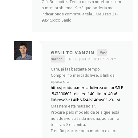
Olá. Boa noite.. Tenho o msm notebook com
o msm problema.. Será que poderia me
indicar onde comprou a tela… Meu zap 21-
98515xxxx. Saulo
GENILTO VANZIN
Post
author
16 DE JUNE DE 2017
REPLY
Cara, já faz bastante tempo.
Comprei no mercado livre, o link da
época era
http://produto.mercadolivre.com.br/MLB
-547390602-tela-led-140-slim-n140b6-
l06-revc2-n140b6-l24-b140xw03-v0-_JM
Mas nem está mais no ar.
Procure pelo modelo da tela que está
no adesivo atrás da mesma, ao abrir a
tela, você encontra.
E então procure pelo modelo exato.