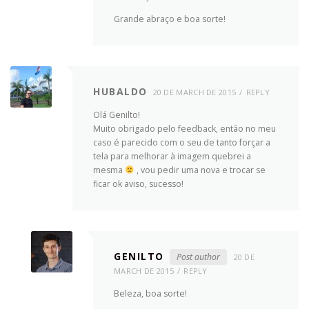
Grande abraço e boa sorte!
HUBALDO
20 DE MARCH DE 2015
REPLY
Olá Genilto!
Muito obrigado pelo feedback, então no meu
caso é parecido com o seu de tanto forçar a
tela para melhorar à imagem quebrei a
mesma
, vou pedir uma nova e trocar se
ficar ok aviso, sucesso!
GENILTO
Post author
20 DE
MARCH DE 2015
REPLY
Beleza, boa sorte!