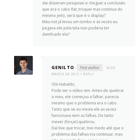
dai disseram pesquisei e cheguei a conclusão
que era o cabo flat, troquei mas continua do
mesmo jeito, será que é o display?
Meu not já levou um tombo e ás vezes eu
pegava ele pela tela isso poderia ter
danificado ela?
GENILTO
Post author
18 DE
MARCH DE 2015
REPLY
Olá Hubaldo,
Pode ser o vídeo sim. Antes de quebrar
o meu, ele começou a falhar, parecia
mesmo que o problema era o cabo.
Tanto que se eu mexia ele as vezes
funcionava sem as falhas. De tanto
mexer (forçar) quebrou.
Daí tive que trocar, tive medo até que o
problema das falhas iria continuar, mas