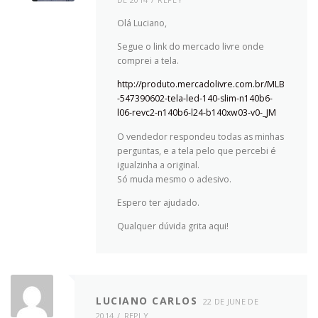
Olá Luciano,
Segue o link do mercado livre onde
comprei a tela.
http://produto.mercadolivre.com.br/MLB
-547390602-tela-led-140-slim-n140b6-
l06-revc2-n140b6-l24-b140xw03-v0-_JM
O vendedor respondeu todas as minhas
perguntas, e a tela pelo que percebi é
igualzinha a original.
Só muda mesmo o adesivo.
Espero ter ajudado.
Qualquer dúvida grita aqui!
LUCIANO CARLOS
22 DE JUNE DE
2014
REPLY