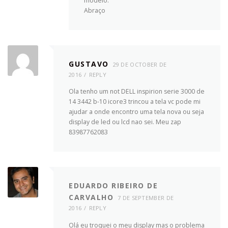
modelo.
Abraço
GUSTAVO
29 DE OCTOBER DE
2016
REPLY
Ola tenho um not DELL inspirion serie 3000 de
14 3442 b-10 icore3 trincou a tela vc pode mi
ajudar a onde encontro uma tela nova ou seja
display de led ou lcd nao sei. Meu zap
83987762083
EDUARDO RIBEIRO DE
CARVALHO
7 DE SEPTEMBER DE
2016
REPLY
Olá eu troquei o meu display mas o problema