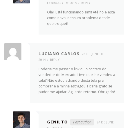
FEBRUARY DE 2015
REPLY
Olá!! Está funcionando sim!! Até hoje está
como novo, nenhum problema desde
que troquei!
LUCIANO CARLOS
22 DE JUNE DE
2014
REPLY
Poderia me passar o link ou o contato do
vendedor do Mercado Livre que lhe vendeu a
tela? Não estou achando desta tela pra
comprar e a minha estragou. Ficaria grato se
puder me ajudar. Aguardo retorno. Obrigado!
GENILTO
Post author
24 DE JUNE
DE 2014
REPLY