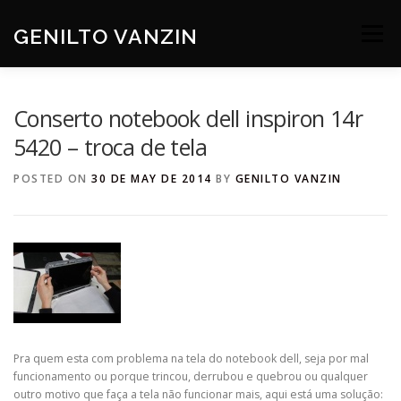
Skip
to
GENILTO VANZIN
Menu
content
SOBRE
DEV
HOBBIES
CONTATO
Conserto notebook dell inspiron 14r
5420 – troca de tela
POSTED ON
30 DE MAY DE 2014
BY
GENILTO VANZIN
Pra quem esta com problema na tela do notebook dell, seja por mal
funcionamento ou porque trincou, derrubou e quebrou ou qualquer
outro motivo que faça a tela não funcionar mais, aqui está uma solução: