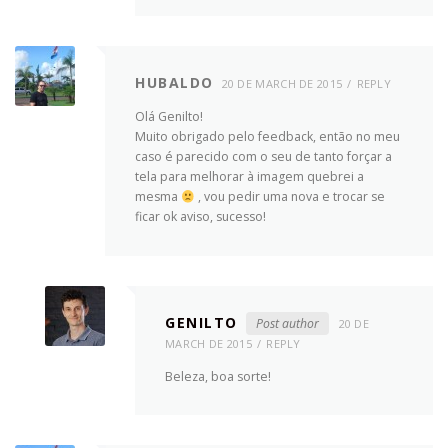
HUBALDO
20 DE MARCH DE 2015
REPLY
Olá Genilto!
Muito obrigado pelo feedback, então no meu
caso é parecido com o seu de tanto forçar a
tela para melhorar à imagem quebrei a
mesma
, vou pedir uma nova e trocar se
ficar ok aviso, sucesso!
GENILTO
Post author
20 DE
MARCH DE 2015
REPLY
Beleza, boa sorte!