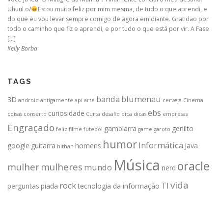
Uhuul o/
Estou muito feliz por mim mesma, de tudo o que aprendi, e
do que eu vou levar sempre comigo de agora em diante. Gratidão por
todo o caminho que fiz e aprendi, e por tudo o que está por vir. A Fase
[…]
Kelly Borba
TAGS
banda
blumenau
3D
android
antigamente
api
arte
cerveja
Cinema
ebs
curiosidade
coisas
conserto
Curta
desafio
dica
dicas
empresas
Engraçado
gambiarra
genilto
feliz
filme
futebol
game
garoto
humor
Informática
google
guitarra
homens
Java
hithan
Música
oracle
mulher
mulheres
mundo
nerd
vida
rock
TI
perguntas
piada
tecnologia da informação