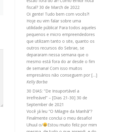
estão fora do ar! Como emitir nota
fiscal?
30 de March de 2022
Oi gente! Tudo bem com vocês?!
Hoje eu vim falar sobre uma
utilidade pública! Para todos aqueles
pequenos e micro empreendedores
que utilizam tanto o site, quanto os
outros recursos do Sebrae, se
depararam nessa semana que o
mesmo está fora do ar desde o fim
de semana! Com isso muitos
empresários não conseguem por […]
Kelly Borba
30 DIAS: ”De Insuportável a
Irrefreável” – [Dias 21-30]
30 de
September de 2021
Você já leu “O Milagre da Manhã”?
Finalmente conclui o meu desafio!
Uhuul o/
Estou muito feliz por mim
mesma, de tudo o que aprendi, e do