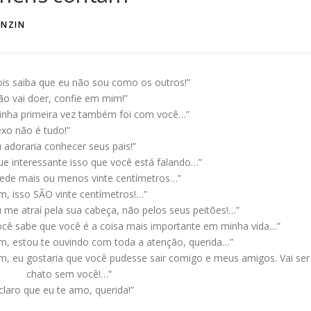
ANZIN
ois saiba que eu não sou como os outros!”
ão vai doer, confie em mim!”
inha primeira vez também foi com você…”
exo não é tudo!”
u adoraria conhecer seus pais!”
ue interessante isso que você está falando…”
ede mais ou menos vinte centímetros…”
im, isso SÃO vinte centímetros!…”
u me atraí pela sua cabeça, não pelos seus peitões!…”
ocê sabe que você é a coisa mais importante em minha vida…”
im, estou te ouvindo com toda a atenção, querida…”
im, eu gostaria que você pudesse sair comigo e meus amigos. Vai ser
o chato sem você!…”
 claro que eu te amo, querida!”