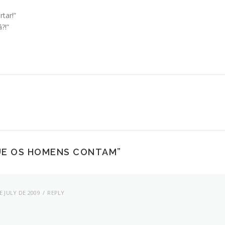
tar!”
?!”
UE OS HOMENS CONTAM
”
E JULY DE 2009
REPLY