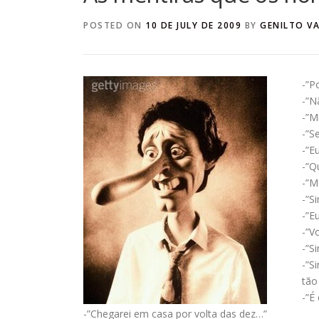
POSTED ON
10 DE JULY DE 2009
BY
GENILTO V
-”P
-”N
-”M
-”S
-”E
-”Q
-”M
-”S
-”E
-”V
-”S
-”S
tã
-”É
-”Chegarei em casa por volta das dez…”