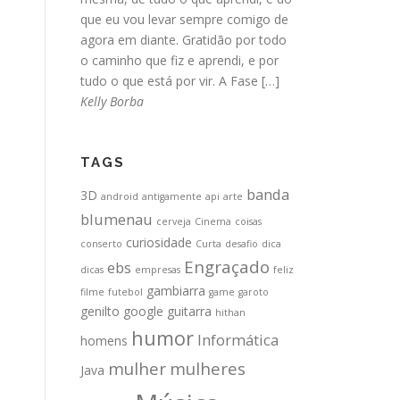
que eu vou levar sempre comigo de
agora em diante. Gratidão por todo
o caminho que fiz e aprendi, e por
tudo o que está por vir. A Fase […]
Kelly Borba
TAGS
banda
3D
android
antigamente
api
arte
blumenau
cerveja
Cinema
coisas
curiosidade
conserto
Curta
desafio
dica
Engraçado
ebs
dicas
empresas
feliz
gambiarra
filme
futebol
game
garoto
genilto
google
guitarra
hithan
humor
Informática
homens
mulher
mulheres
Java