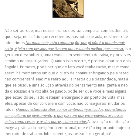
Não sei porque, mas nosso instinto nos faz comparar com os demais,
quer seja, no salário que recebemos, nas notas de aula, nos bens que
adquirimos.
Normalmente, esta comparação, que já não é a atitude mais
certa, é feita com pessoas que tiverem um resultado melhor que o nosso.
Isto
gera um desconforto, uma revolta, um sentimento de raiva, e por vezes
sentimo-nos injustiçados. Quando isso ocorre, é preciso olhar sob dois
ângulos. Primeiro, pode ser que de fato você tenha razão, mas mesmo
assim, há momentos em que o custo de continuar brigando pela razão
não compensará. Não me refiro aqui a inércia ou a passividade, mas a
que se busque uma solução através do pensamento inteligente e não
da discussão em voz alta. Segundo, pode ser que você e mais alguns
que estão do seu lado, estejam enxergando um ponto de vista, mas
eles, apesar de concordarem com você, não conseguirão mudar os
fatos.
Quando estamosbrabos ou nos sentimos injustiçados, não estamos
em equilíbrio de pensamento, o que faz com que enxerguemos as nossas
ações como certas, e as dos outros, como erradas.
A avaliação da situação
exige a prática da inteligência emocional, que é tão importante hoje no
mercado de trabalho. Infelizmente, as pessoas no geral, até