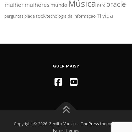
Música
oracle
mulher
mulheres
mundo
nerd
vida
rock
TI
perguntas
piada
tecnologia da informação
QUER MAIS?
Copyright © 2026 Genilto Vanzin
–
OnePress
theme by
FameThemes