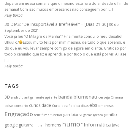
depararam nessa semana que o mesmo está fora do ar desde o fim de
semana! Com isso muitos empresários não conseguem por […]
Kelly Borba
30 DIAS: ”De Insuportável a Irrefreável” – [Dias 21-30]
30 de
September de 2021
Você já leu “O Milagre da Manhã”? Finalmente conclui o meu desafio!
Uhuul o/
Estou muito feliz por mim mesma, de tudo o que aprendi, e
do que eu vou levar sempre comigo de agora em diante. Gratidão por
todo o caminho que fiz e aprendi, e por tudo o que está por vir. A Fase
[…]
Kelly Borba
TAGS
banda
blumenau
3D
android
antigamente
api
arte
cerveja
Cinema
ebs
curiosidade
coisas
conserto
Curta
desafio
dica
dicas
empresas
Engraçado
gambiarra
genilto
feliz
filme
futebol
game
garoto
humor
Informática
google
guitarra
homens
Java
hithan