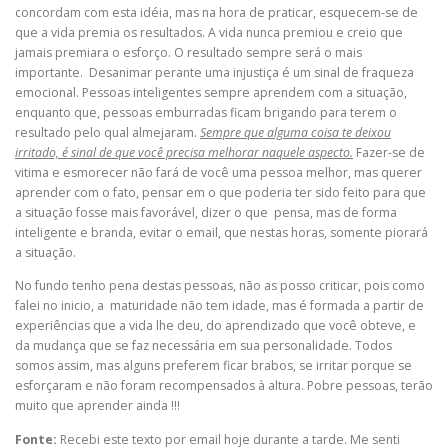
concordam com esta idéia, mas na hora de praticar, esquecem-se de
que a vida premia os resultados. A vida nunca premiou e creio que
jamais premiara o esforço. O resultado sempre será o mais
importante. Desanimar perante uma injustiça é um sinal de fraqueza
emocional. Pessoas inteligentes sempre aprendem com a situação,
enquanto que, pessoas emburradas ficam brigando para terem o
resultado pelo qual almejaram.
Sempre que alguma coisa te deixou
irritado, é sinal de que você precisa melhorar naquele aspecto.
Fazer-se de
vitima e esmorecer não fará de você uma pessoa melhor, mas querer
aprender com o fato, pensar em o que poderia ter sido feito para que
a situação fosse mais favorável, dizer o que pensa, mas de forma
inteligente e branda, evitar o email, que nestas horas, somente piorará
a situação.
No fundo tenho pena destas pessoas, não as posso criticar, pois como
falei no inicio, a maturidade não tem idade, mas é formada a partir de
experiências que a vida lhe deu, do aprendizado que você obteve, e
da mudança que se faz necessária em sua personalidade. Todos
somos assim, mas alguns preferem ficar brabos, se irritar porque se
esforçaram e não foram recompensados à altura. Pobre pessoas, terão
muito que aprender ainda !!!
Fonte:
Recebi este texto por email hoje durante a tarde. Me senti