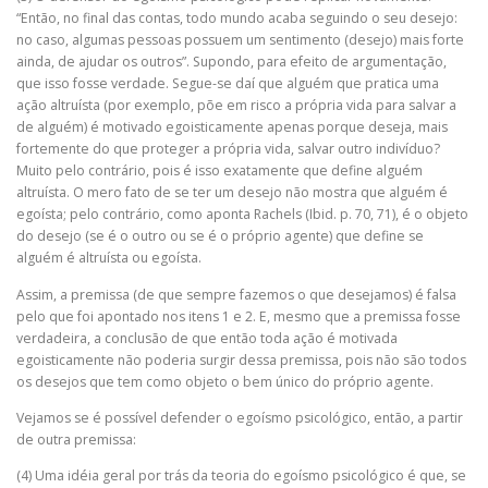
“Então, no final das contas, todo mundo acaba seguindo o seu desejo:
no caso, algumas pessoas possuem um sentimento (desejo) mais forte
ainda, de ajudar os outros”. Supondo, para efeito de argumentação,
que isso fosse verdade. Segue-se daí que alguém que pratica uma
ação altruísta (por exemplo, põe em risco a própria vida para salvar a
de alguém) é motivado egoisticamente apenas porque deseja, mais
fortemente do que proteger a própria vida, salvar outro indivíduo?
Muito pelo contrário, pois é isso exatamente que define alguém
altruísta. O mero fato de se ter um desejo não mostra que alguém é
egoísta; pelo contrário, como aponta Rachels (Ibid. p. 70, 71), é o objeto
do desejo (se é o outro ou se é o próprio agente) que define se
alguém é altruísta ou egoísta.
Assim, a premissa (de que sempre fazemos o que desejamos) é falsa
pelo que foi apontado nos itens 1 e 2. E, mesmo que a premissa fosse
verdadeira, a conclusão de que então toda ação é motivada
egoisticamente não poderia surgir dessa premissa, pois não são todos
os desejos que tem como objeto o bem único do próprio agente.
Vejamos se é possível defender o egoísmo psicológico, então, a partir
de outra premissa:
(4) Uma idéia geral por trás da teoria do egoísmo psicológico é que, se