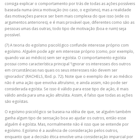
consiga explicar o comportamento por trás de todas as ações possíveis
baseada numa única motivação (no caso, o egoísmo), mas a realidade
das motivações parece ser bem mais complexa do que isso (vide os
argumentos anteriores), e é mais provável que, diferentes como são as
pessoas umas das outras, todo tipo de motivação (boa e ruim) seja
possível.
(7) A teoria do egoísmo psicológico confunde interesse próprio com
egoísmo. Alguém pode agir em interesse próprio (como, por exemplo,
quando vai ao médico) sem ser egoísta. O comportamento egoísta
possui como característica principal “ignorar os interesses dos outros
em circunstâncias nas quais os seus interesses não devem ser
ignorados” (RACHELS, Ibid. p. 72). Note que o exemplo de ir ao médico
não é uma ação que envolva altruísmo, e ainda assim, não pode ser
considerada egoísta. Se isso é válido para esse tipo de ação, é mais
válido ainda para uma ação altruísta. Assim, é falso que todas as ações
são egoístas.
O egoísmo psicológico se baseia na idéia de que, se alguém também
ganha algum tipo de sensação boa ao ajudar os outros, então esse
alguém é egoísta. Mas, normalmente não é isso que se entende por
egoísmo. Egoísmo é a ausência de consideração pelos outros,
enquanto que a decisão ética envolve uma consideração imparcial por