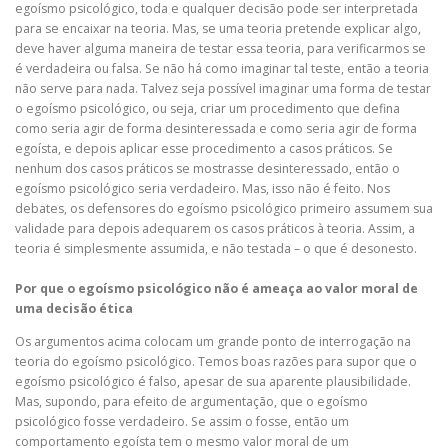
egoísmo psicológico, toda e qualquer decisão pode ser interpretada
para se encaixar na teoria. Mas, se uma teoria pretende explicar algo,
deve haver alguma maneira de testar essa teoria, para verificarmos se
é verdadeira ou falsa. Se não há como imaginar tal teste, então a teoria
não serve para nada. Talvez seja possível imaginar uma forma de testar
o egoísmo psicológico, ou seja, criar um procedimento que defina
como seria agir de forma desinteressada e como seria agir de forma
egoísta, e depois aplicar esse procedimento a casos práticos. Se
nenhum dos casos práticos se mostrasse desinteressado, então o
egoísmo psicológico seria verdadeiro. Mas, isso não é feito. Nos
debates, os defensores do egoísmo psicológico primeiro assumem sua
validade para depois adequarem os casos práticos à teoria. Assim, a
teoria é simplesmente assumida, e não testada – o que é desonesto.
Por que o egoísmo psicológico não é ameaça ao valor moral de
uma decisão ética
Os argumentos acima colocam um grande ponto de interrogação na
teoria do egoísmo psicológico. Temos boas razões para supor que o
egoísmo psicológico é falso, apesar de sua aparente plausibilidade.
Mas, supondo, para efeito de argumentação, que o egoísmo
psicológico fosse verdadeiro. Se assim o fosse, então um
comportamento egoísta tem o mesmo valor moral de um