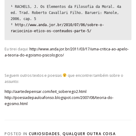
¹ RACHELS, J. Os Elementos da Filosofia da Moral. 4a 
ed. Trad. Roberto Cavallari Filho. Barueri: Manole, 
2006, cap. 5

² 
http://www.anda.jor.br/2010/07/06/sobre-o-
raciocinio-etico-os-conteudos-parte-5/
Eu tirei daqui:
http://www.anda.jor.br/2011/03/17/uma-critica-ao-apelo-
a-teoria-do-egoismo-psicologico/
Seguem outros textos e poesias
que encontrei também sobre o
assunto:
http://aartedepensar.com/leit_soberego2.html
http://poesiadepauloafonso.blogspot.com/2007/08/teoria-do-
egosmo.html
POSTED IN
CURIOSIDADES
,
QUALQUER OUTRA COISA