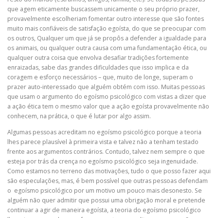
que agem eticamente buscassem unicamente o seu próprio prazer,
provavelmente escolheriam fomentar outro interesse que são fontes
muito mais confiáveis de satisfação egoísta, do que se preocupar com
os outros, Qualquer um que já se propôs a defender a igualdade para
os animais, ou qualquer outra causa com uma fundamentação ética, ou
qualquer outra coisa que envolva desafiar tradições fortemente
enraizadas, sabe das grandes dificuldades que isso implica e da
coragem e esforço necessários – que, muito de longe, superam o
prazer auto-interessado que alguém obtém com isso. Muitas pessoas
que usam o argumento do egoísmo psicológico com vistas a dizer que
a ação ética tem o mesmo valor que a ação egoísta provavelmente não
conhecem, na prática, o que é lutar por algo assim.
Algumas pessoas acreditam no egoísmo psicológico porque a teoria
lhes parece plausível à primeira vista e talvez não a tenham testado
frente aos argumentos contrários. Contudo, talvez nem sempre o que
esteja por trás da crença no egoísmo psicológico seja ingenuidade.
Como estamos no terreno das motivações, tudo o que posso fazer aqui
são especulações, mas, é bem possível que outras pessoas defendam
o egoísmo psicológico por um motivo um pouco mais desonesto. Se
alguém não quer admitir que possui uma obrigação moral e pretende
continuar a agir de maneira egoísta, a teoria do egoísmo psicológico