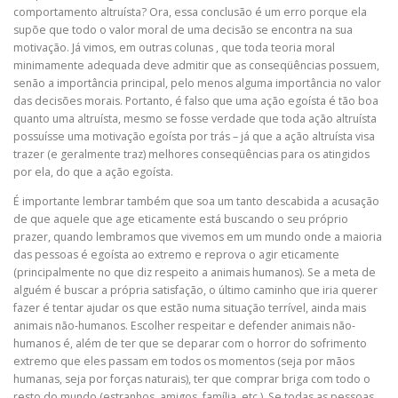
comportamento altruísta? Ora, essa conclusão é um erro porque ela
supõe que todo o valor moral de uma decisão se encontra na sua
motivação. Já vimos, em outras colunas , que toda teoria moral
minimamente adequada deve admitir que as conseqüências possuem,
senão a importância principal, pelo menos alguma importância no valor
das decisões morais. Portanto, é falso que uma ação egoísta é tão boa
quanto uma altruísta, mesmo se fosse verdade que toda ação altruísta
possuísse uma motivação egoísta por trás – já que a ação altruísta visa
trazer (e geralmente traz) melhores conseqüências para os atingidos
por ela, do que a ação egoísta.
É importante lembrar também que soa um tanto descabida a acusação
de que aquele que age eticamente está buscando o seu próprio
prazer, quando lembramos que vivemos em um mundo onde a maioria
das pessoas é egoísta ao extremo e reprova o agir eticamente
(principalmente no que diz respeito a animais humanos). Se a meta de
alguém é buscar a própria satisfação, o último caminho que iria querer
fazer é tentar ajudar os que estão numa situação terrível, ainda mais
animais não-humanos. Escolher respeitar e defender animais não-
humanos é, além de ter que se deparar com o horror do sofrimento
extremo que eles passam em todos os momentos (seja por mãos
humanas, seja por forças naturais), ter que comprar briga com todo o
resto do mundo (estranhos, amigos, família, etc.). Se todas as pessoas