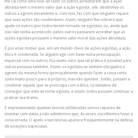
lhe cai como uma luva: ao fazer os outros acreditarem que a ação
altruísta tem o mesmo valor que a ação egoísta , ele desmotiva os
outros a agirem eticamente e, com isso, faz com que ninguém repare
que suas ações são condenáveis. Assim, ninguém lhe cobrará que
ajude os outros (por todos terem tornado-se egoístas, ou, ainda que
isso não tenha acontecido, pelos outros passarem acreditar que as
ações egoístas possuem o mesmo valor moral das ações altruístas).
É por esse motivo que, em um mundo cheio de ações egoístas, a ação
ética é condenada. Se alguém age com base numa preocupação
imparcial com os outros, fica muito claro que tal prática é possível para
outras pessoas também. Assim, os egoístas se sentem obrigados a
agirem da mesma forma (principalmente quando fazer a coisa certa
custa muito pouco para si próprio), mas não querem . Então, passam a
condenar aquele que se preocupa com a ética, na tentativa de
conseguir que este se torne egoísta, e assim, todos possam continuar a
praticar sua tirania.
É impressionante quantas teorias sofisticadas somos capazes de
inventar com vistas a não admitirmos que, às vezes, escolhemos fazer a
coisa errada. O apelo a tais teorias aparece freqüentemente na defesa
de posições especistas.