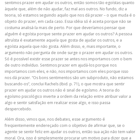
sentimos prazer em ajudar os outros, então somos tão egoístas quanto
àquele que, além de não ajudar, faz mal aos outros. No fundo, diz a
teoria, só estamos seguindo aquilo que nos dá prazer – o que muda é o
objeto do prazer, em cada caso. Essa idéia só é aceita porque não se
costuma analisá-la mais de perto. Por que deveríamos pensar que
alguém é egoísta porque sente prazer em ajudar os outros? A pessoa
altruísta é exatamente aquela que gosta de ajudar os outros, e a
egoísta aquela que não gosta. Além disso, e, mais importante, o
argumento não pergunta de onde surge o prazer em ajudar os outros.
Só é possível existir esse prazer se antes nos importamos com o bem
de outro indivíduo. Sentimos prazer em ajudá-los porque nos
importamos com eles, e não, nos importamos com eles porque isso
nos dá prazer. “Os bons sentimentos são um subproduto, não estamos
buscando-os”, conclui Rachels (Ibid. p. 71), o que mostra que sentir
prazer em ajudar os outros não é sinal de egoísmo. A teoria do
egoísmo psicológico inverte a ordem da relação entre atribuir valor a
algo e sentir satisfação em realizar esse algo, e isso passa
despercebido.
Além disso, vimos que, nos debates, esse argumento é
freqüentemente endereçado com o objetivo de afirmar que, se o
agente se sentir feliz em ajudar os outros, então sua ação não tem valor
moral. Ora, isso é simplesmente procurar um motivo para dizer que a