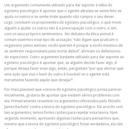
Um argumento comumente utilizado para dar suporte à idéia do
egoísmo psicológico é apontar que o agente altruísta se sente feliz se
ajuda os outros e se sente triste quando não cumpre o seu dever.
Logo, concluem os proponentes do egoísmo psicológico, o que move
alguém a ajudar os outros não é a preocupação com o outro, e sim,
com os seus próprios sentimentos. No debates da ética animal é
comum ouvirmos esse tipo de acusação: “não digam que praticam o
veganismo pelos animais; vocês querem é poupar a vocês mesmos de
se sentirem responsáveis pela morte deles!”, afirmam os defensores
do especismo. Outro argumento bastante utilizado para dar suporte ao
egoísmo psicológico é apontar que, se alguém decide fazer algo, é
porque deseja fazer esse algo; então, perguntam “por que afirmar que
uma ação que visa o bem do outro é louvável se o agente está
meramente fazendo aquilo que deseja?”.
Por mais plausível que a teoria do egoísmo psicológico possa parecer
inicialmente, gostaria de apontar que existem sérios problemas com
ela. Primeiramente resumirei os argumentos oferecidos pelo filósofo
James Rachels¹ contra a teoria do egoísmo psicológico. De acordo com
tais argumentos, temos fortes razões para rejeitar essa teoria. Num
segundo momento, apresento algumas razões para pensarmos que,
mesmo que a teoria do egoísmo psicológico fosse verdadeira, ela não