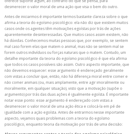
oferece suporte algum, ao contrário do que se pensa, para
desmerecer o valor moral de uma ação que visa o bem do outro.
Antes de iniciarmos é importante termos bastante clareza sobre o que
afirma a teoria do egoísmo psicológico: ela não diz que existem muitos
casos onde os agentes têm motivações egoístas por trás de ações
aparentemente desinteressadas. Que muitos casos assim existem, não
há dúvidas. Conhecemos muitas pessoas que, por exemplo, se sentem
mal caso forem elas que matem o animal, mas não se sentem mal se
forem outros indivíduos ou forças naturais que o matem. Contudo, um
detalhe importante da teoria do egoísmo psicológico é que ela afirma
que todos os casos possíveis são assim. Outro aspecto importante, que
não devemos esquecer: esse argumento é endereçado geralmente
com vistas a concluir que, então, não há diferença moral entre comer e
não comer animais (ou, mais amplamente, entre agir imoralmente ou
moralmente, em qualquer situação), visto que a motivação (supõe o
argumento) por trás das duas ações é igualmente egoísta. É importante
notar esse ponto: esse argumento é endereçado com vistas a
desmerecer o valor moral de uma ação ética e colocá-la em pé de
igualdade com a ação egoísta. Antes de entrarmos nesse importante
aspecto, vejamos quais problemas com a teoria do egoísmo
psicológico, enquanto teoria da motivação por trás de uma decisão: