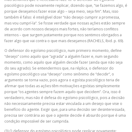
psicológico pode novamente replicar, dizendo que, “se fazemos algo, é
porque desejamos fazer esse algo – seja meio, seja fim”. Mas, isso
também é falso: é inteligível dizer “não desejo cumprir a promessa,
mas vou cumprí-la”. Se fosse verdade que nossas ações estão sempre
de acordo com nossos desejos mais fortes, não teríamos conflitos
internos – que surgem justamente porque nos sentimos obrigados a
fazer algo que vai contra o que mais desejamos (RACHELS, Ibid. p. 69).
O defensor do egoísmo psicológico, num primeiro momento, define
“desejo” como aquilo que “agrada” a alguém fazer e, num segundo
momento, como aquilo que alguém decide fazer (ainda que não seja
do seu agrado). Se entendermos que, na réplica, o defensor do
egoísmo psicológico usa “desejo” como sinônimo de “decidir”, o
argumento se torna vazio, pois agora o egoísta psicológico teria de
afirmar que todas as ações têm motivações egoístas simplesmente
porque “os agentes sempre fazem aquilo que decidem”. Ora, isso é
verdadeiro, mas não é defesa do egoísmo psicológico, pois a decisão
não necessariamente precisa estar vinculada a um desejo que vise o
benefício do agente. Exigir que, para uma decisão ser desinteressada,
precisa ser contrária ao que o agente decide é absurdo porque é uma
condição impossível de ser cumprida.
(3) O defensor do egoísmo psicológico pode replicar novamente: