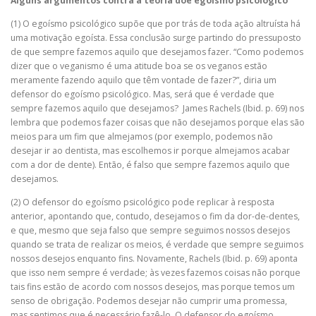
Alguns argumentos contra a teoria doe egoísmo psicológico
(1) O egoísmo psicológico supõe que por trás de toda ação altruísta há
uma motivação egoísta. Essa conclusão surge partindo do pressuposto
de que sempre fazemos aquilo que desejamos fazer. “Como podemos
dizer que o veganismo é uma atitude boa se os veganos estão
meramente fazendo aquilo que têm vontade de fazer?”, diria um
defensor do egoísmo psicológico. Mas, será que é verdade que
sempre fazemos aquilo que desejamos? James Rachels (Ibid. p. 69) nos
lembra que podemos fazer coisas que não desejamos porque elas são
meios para um fim que almejamos (por exemplo, podemos não
desejar ir ao dentista, mas escolhemos ir porque almejamos acabar
com a dor de dente). Então, é falso que sempre fazemos aquilo que
desejamos.
(2) O defensor do egoísmo psicológico pode replicar à resposta
anterior, apontando que, contudo, desejamos o fim da dor-de-dentes,
e que, mesmo que seja falso que sempre seguimos nossos desejos
quando se trata de realizar os meios, é verdade que sempre seguimos
nossos desejos enquanto fins. Novamente, Rachels (Ibid. p. 69) aponta
que isso nem sempre é verdade; às vezes fazemos coisas não porque
tais fins estão de acordo com nossos desejos, mas porque temos um
senso de obrigação. Podemos desejar não cumprir uma promessa,
mas sentimos que é necessário fazê-lo. O defensor do egoísmo