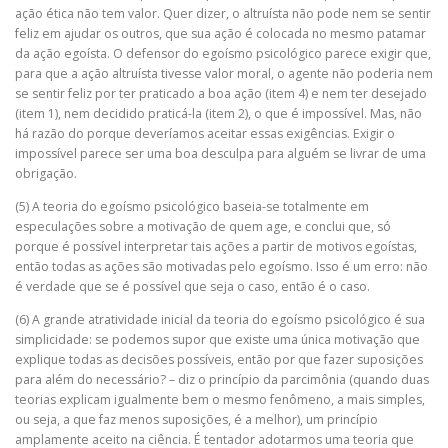
ação ética não tem valor. Quer dizer, o altruísta não pode nem se sentir
feliz em ajudar os outros, que sua ação é colocada no mesmo patamar
da ação egoísta. O defensor do egoísmo psicológico parece exigir que,
para que a ação altruísta tivesse valor moral, o agente não poderia nem
se sentir feliz por ter praticado a boa ação (item 4) e nem ter desejado
(item 1), nem decidido praticá-la (item 2), o que é impossível. Mas, não
há razão do porque deveríamos aceitar essas exigências. Exigir o
impossível parece ser uma boa desculpa para alguém se livrar de uma
obrigação.
(5) A teoria do egoísmo psicológico baseia-se totalmente em
especulações sobre a motivação de quem age, e conclui que, só
porque é possível interpretar tais ações a partir de motivos egoístas,
então todas as ações são motivadas pelo egoísmo. Isso é um erro: não
é verdade que se é possível que seja o caso, então é o caso.
(6) A grande atratividade inicial da teoria do egoísmo psicológico é sua
simplicidade: se podemos supor que existe uma única motivação que
explique todas as decisões possíveis, então por que fazer suposições
para além do necessário? – diz o princípio da parcimônia (quando duas
teorias explicam igualmente bem o mesmo fenômeno, a mais simples,
ou seja, a que faz menos suposições, é a melhor), um princípio
amplamente aceito na ciência. É tentador adotarmos uma teoria que