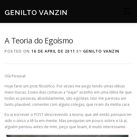
Skip
to
GENILTO VANZIN
Menu
content
SOBRE
DEV
HOBBIES
CONTATO
A Teoria do Egoísmo
POSTED ON
16 DE APRIL DE 2011
BY
GENILTO VANZIN
Olá Pessoal.
Hoje farei um post filosófico. Por vezes me pego tendo umas idéias
meio loucas. Esses dias comecei a “viajar” sozinho em uma idéia de que
todas as pessoas, absolutamente, são egoístas. Isso me pareceu um
tanto plausível, comentei com alguns colegas, que riram da minha cara.
Eu ia escrever o POST descrevendo a teoria, que até então pensava ter
sido o único a tê-la em mente. Mas pesquisei um pouco sobre e tá aí,
alguém pensou antes de mim, peço que leiam, é muito interessante.