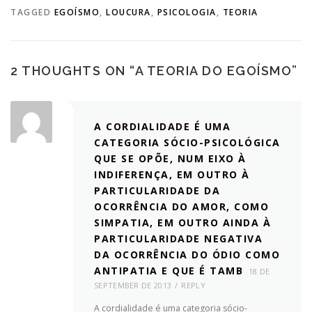
TAGGED
EGOÍSMO
,
LOUCURA
,
PSICOLOGIA
,
TEORIA
2 THOUGHTS ON “
A TEORIA DO EGOÍSMO
”
A CORDIALIDADE É UMA
CATEGORIA SÓCIO-PSICOLÓGICA
QUE SE OPÕE, NUM EIXO À
INDIFERENÇA, EM OUTRO À
PARTICULARIDADE DA
OCORRÊNCIA DO AMOR, COMO
SIMPATIA, EM OUTRO AINDA À
PARTICULARIDADE NEGATIVA
DA OCORRÊNCIA DO ÓDIO COMO
ANTIPATIA E QUE É TAMB
18 DE
SEPTEMBER DE 2013
REPLY
A cordialidade é uma categoria sócio-