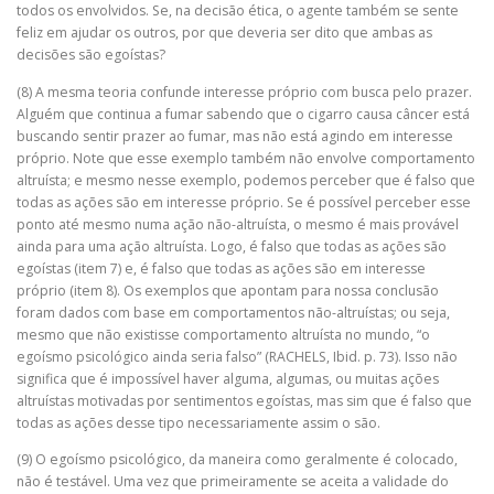
todos os envolvidos. Se, na decisão ética, o agente também se sente
feliz em ajudar os outros, por que deveria ser dito que ambas as
decisões são egoístas?
(8) A mesma teoria confunde interesse próprio com busca pelo prazer.
Alguém que continua a fumar sabendo que o cigarro causa câncer está
buscando sentir prazer ao fumar, mas não está agindo em interesse
próprio. Note que esse exemplo também não envolve comportamento
altruísta; e mesmo nesse exemplo, podemos perceber que é falso que
todas as ações são em interesse próprio. Se é possível perceber esse
ponto até mesmo numa ação não-altruísta, o mesmo é mais provável
ainda para uma ação altruísta. Logo, é falso que todas as ações são
egoístas (item 7) e, é falso que todas as ações são em interesse
próprio (item 8). Os exemplos que apontam para nossa conclusão
foram dados com base em comportamentos não-altruístas; ou seja,
mesmo que não existisse comportamento altruísta no mundo, “o
egoísmo psicológico ainda seria falso” (RACHELS, Ibid. p. 73). Isso não
significa que é impossível haver alguma, algumas, ou muitas ações
altruístas motivadas por sentimentos egoístas, mas sim que é falso que
todas as ações desse tipo necessariamente assim o são.
(9) O egoísmo psicológico, da maneira como geralmente é colocado,
não é testável. Uma vez que primeiramente se aceita a validade do