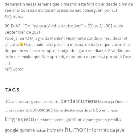
depararam nessa semana que o mesmo está fora do ar desde o fim de
semana! Com isso muitos empresários não conseguem por […]
Kelly Borba
30 DIAS: ”De Insuportável a Irrefreável” – [Dias 21-30]
30 de
September de 2021
Você já leu “O Milagre da Manhã”? Finalmente conclui o meu desafio!
Uhuul o/
Estou muito feliz por mim mesma, de tudo o que aprendi, e
do que eu vou levar sempre comigo de agora em diante. Gratidão por
todo o caminho que fiz e aprendi, e por tudo o que está por vir. A Fase
[…]
Kelly Borba
TAGS
banda
blumenau
3D
android
antigamente
api
arte
cerveja
Cinema
ebs
curiosidade
coisas
conserto
Curta
desafio
dica
dicas
empresas
Engraçado
gambiarra
genilto
feliz
filme
futebol
game
garoto
humor
Informática
google
guitarra
homens
Java
hithan