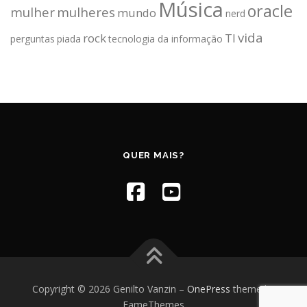
Música
oracle
mulher
mulheres
mundo
nerd
vida
rock
TI
perguntas
piada
tecnologia da informação
QUER MAIS?
Copyright © 2026 Genilto Vanzin
–
OnePress
theme by
FameThemes