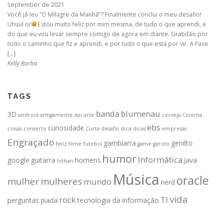
September de 2021
Você já leu “O Milagre da Manhã”? Finalmente conclui o meu desafio!
Uhuul o/
Estou muito feliz por mim mesma, de tudo o que aprendi, e
do que eu vou levar sempre comigo de agora em diante. Gratidão por
todo o caminho que fiz e aprendi, e por tudo o que está por vir. A Fase
[…]
Kelly Borba
TAGS
banda
blumenau
3D
android
antigamente
api
arte
cerveja
Cinema
ebs
curiosidade
coisas
conserto
Curta
desafio
dica
dicas
empresas
Engraçado
gambiarra
genilto
feliz
filme
futebol
game
garoto
humor
Informática
google
guitarra
homens
Java
hithan
Música
oracle
mulher
mulheres
mundo
nerd
vida
rock
TI
perguntas
piada
tecnologia da informação