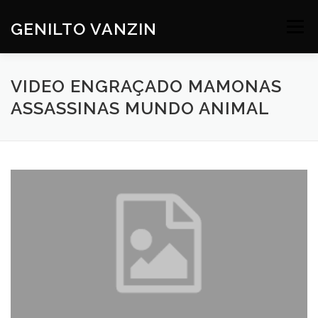
Skip
to
GENILTO VANZIN
Menu
content
SOBRE
DEV
HOBBIES
CONTATO
VIDEO ENGRAÇADO MAMONAS
ASSASSINAS MUNDO ANIMAL