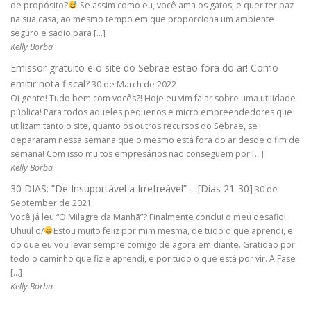
de propósito?
Se assim como eu, você ama os gatos, e quer ter paz
na sua casa, ao mesmo tempo em que proporciona um ambiente
seguro e sadio para […]
Kelly Borba
Emissor gratuito e o site do Sebrae estão fora do ar! Como
emitir nota fiscal?
30 de March de 2022
Oi gente! Tudo bem com vocês?! Hoje eu vim falar sobre uma utilidade
pública! Para todos aqueles pequenos e micro empreendedores que
utilizam tanto o site, quanto os outros recursos do Sebrae, se
depararam nessa semana que o mesmo está fora do ar desde o fim de
semana! Com isso muitos empresários não conseguem por […]
Kelly Borba
30 DIAS: ”De Insuportável a Irrefreável” – [Dias 21-30]
30 de
September de 2021
Você já leu “O Milagre da Manhã”? Finalmente conclui o meu desafio!
Uhuul o/
Estou muito feliz por mim mesma, de tudo o que aprendi, e
do que eu vou levar sempre comigo de agora em diante. Gratidão por
todo o caminho que fiz e aprendi, e por tudo o que está por vir. A Fase
[…]
Kelly Borba