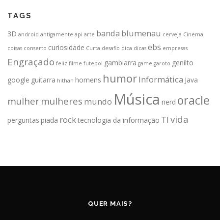
TAGS
banda
blumenau
3D
android
antigamente
api
arte
cerveja
Cinema
ebs
curiosidade
coisas
conserto
Curta
desafio
dica
dicas
empresas
Engraçado
gambiarra
genilto
feliz
filme
futebol
game
garoto
humor
Informática
google
guitarra
homens
Java
hithan
Música
oracle
mulher
mulheres
mundo
nerd
vida
rock
TI
perguntas
piada
tecnologia da informação
QUER MAIS?