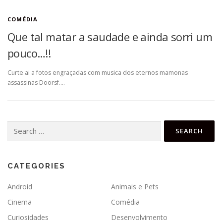
COMÉDIA
Que tal matar a saudade e ainda sorri um
pouco…!!
Curte ai a fotos engraçadas com musica dos eternos mamonas
assassinas Doorsf….
Search
for:
CATEGORIES
Android
Animais e Pets
Cinema
Comédia
Curiosidades
Desenvolvimento