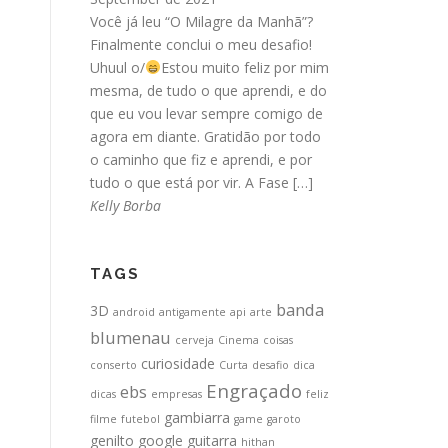
Você já leu “O Milagre da Manhã”?
Finalmente conclui o meu desafio!
Uhuul o/
Estou muito feliz por mim
mesma, de tudo o que aprendi, e do
que eu vou levar sempre comigo de
agora em diante. Gratidão por todo
o caminho que fiz e aprendi, e por
tudo o que está por vir. A Fase […]
Kelly Borba
TAGS
banda
3D
android
antigamente
api
arte
blumenau
cerveja
Cinema
coisas
curiosidade
conserto
Curta
desafio
dica
Engraçado
ebs
dicas
empresas
feliz
gambiarra
filme
futebol
game
garoto
genilto
google
guitarra
hithan