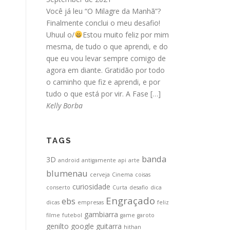
Você já leu “O Milagre da Manhã”?
Finalmente conclui o meu desafio!
Uhuul o/
Estou muito feliz por mim
mesma, de tudo o que aprendi, e do
que eu vou levar sempre comigo de
agora em diante. Gratidão por todo
o caminho que fiz e aprendi, e por
tudo o que está por vir. A Fase […]
Kelly Borba
TAGS
banda
3D
android
antigamente
api
arte
blumenau
cerveja
Cinema
coisas
curiosidade
conserto
Curta
desafio
dica
Engraçado
ebs
dicas
empresas
feliz
gambiarra
filme
futebol
game
garoto
genilto
google
guitarra
hithan