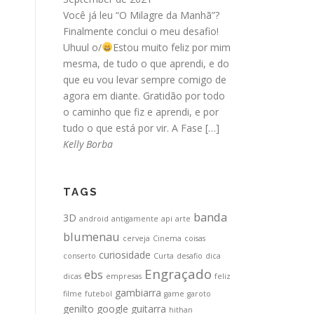
Você já leu “O Milagre da Manhã”?
Finalmente conclui o meu desafio!
Uhuul o/
Estou muito feliz por mim
mesma, de tudo o que aprendi, e do
que eu vou levar sempre comigo de
agora em diante. Gratidão por todo
o caminho que fiz e aprendi, e por
tudo o que está por vir. A Fase […]
Kelly Borba
TAGS
banda
3D
android
antigamente
api
arte
blumenau
cerveja
Cinema
coisas
curiosidade
conserto
Curta
desafio
dica
Engraçado
ebs
dicas
empresas
feliz
gambiarra
filme
futebol
game
garoto
genilto
google
guitarra
hithan