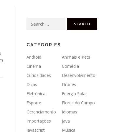
Search
for:
CATEGORIES
u
Android
Animais e Pets
im
Cinema
Comédia
Curiosidades
Desenvolvimento
Dicas
Drones
Eletrônica
Energia Solar
Esporte
Flores do Campo
Gerenciamento
Idiomas
Importações
Java
Javascript
Música