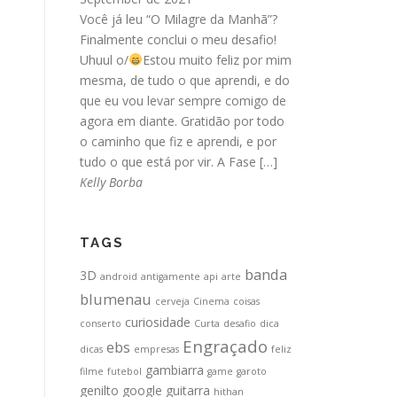
Você já leu “O Milagre da Manhã”?
Finalmente conclui o meu desafio!
Uhuul o/
Estou muito feliz por mim
mesma, de tudo o que aprendi, e do
que eu vou levar sempre comigo de
agora em diante. Gratidão por todo
o caminho que fiz e aprendi, e por
tudo o que está por vir. A Fase […]
Kelly Borba
TAGS
banda
3D
android
antigamente
api
arte
blumenau
cerveja
Cinema
coisas
curiosidade
conserto
Curta
desafio
dica
Engraçado
ebs
dicas
empresas
feliz
gambiarra
filme
futebol
game
garoto
genilto
google
guitarra
hithan