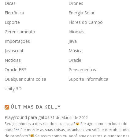
Dicas
Drones
Eletrônica
Energia Solar
Esporte
Flores do Campo
Gerenciamento
Idiomas
Importações
Java
Javascript
Música
Notícias
Oracle
Oracle EBS
Pensamentos
Qualquer outra coisa
Suporte Informática
Unity 3D
ÚLTIMAS DA KELLY
Playground para gatos
31 de March de 2022
Seu gatinho está destruindo a sua casa?
Ele age como um louco do
nada?
Ele morde as suas coisas, arranha o seu sofá, e derruba tudo
de propósito?
Se assim como eu, você ama os gatos, e quer ter paz