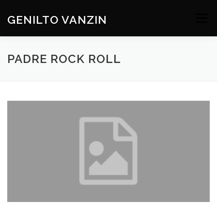
Skip
to
GENILTO VANZIN
Menu
content
SOBRE
DEV
HOBBIES
CONTATO
PADRE ROCK ROLL