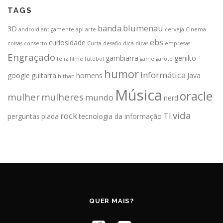
TAGS
banda
blumenau
3D
android
antigamente
api
arte
cerveja
Cinema
ebs
curiosidade
coisas
conserto
Curta
desafio
dica
dicas
empresas
Engraçado
gambiarra
genilto
feliz
filme
futebol
game
garoto
humor
Informática
google
guitarra
homens
Java
hithan
Música
oracle
mulher
mulheres
mundo
nerd
vida
rock
TI
perguntas
piada
tecnologia da informação
QUER MAIS?