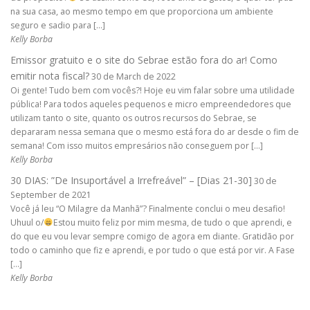
na sua casa, ao mesmo tempo em que proporciona um ambiente
seguro e sadio para […]
Kelly Borba
Emissor gratuito e o site do Sebrae estão fora do ar! Como
emitir nota fiscal?
30 de March de 2022
Oi gente! Tudo bem com vocês?! Hoje eu vim falar sobre uma utilidade
pública! Para todos aqueles pequenos e micro empreendedores que
utilizam tanto o site, quanto os outros recursos do Sebrae, se
depararam nessa semana que o mesmo está fora do ar desde o fim de
semana! Com isso muitos empresários não conseguem por […]
Kelly Borba
30 DIAS: ”De Insuportável a Irrefreável” – [Dias 21-30]
30 de
September de 2021
Você já leu “O Milagre da Manhã”? Finalmente conclui o meu desafio!
Uhuul o/
Estou muito feliz por mim mesma, de tudo o que aprendi, e
do que eu vou levar sempre comigo de agora em diante. Gratidão por
todo o caminho que fiz e aprendi, e por tudo o que está por vir. A Fase
[…]
Kelly Borba