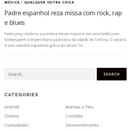
MÚSICA
/
QUALQUER OUTRA COISA
Padre espanhol reza missa com rock, rap
e blues
Padre Jony celebrou a primeira ‘missa roqueira’ em uma basílica em
homenagem à Virgem Maria padroeira da cidade de Tortosa. O cenário
é uma catedral espanhola gótica do século 14 …
Search
for:
CATEGORIES
Android
Animais e Pets
Cinema
Comédia
Curiosidades
Desenvolvimento