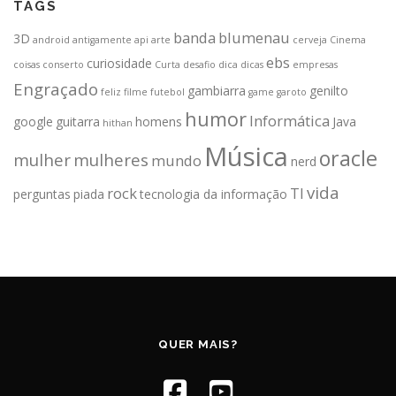
TAGS
banda
blumenau
3D
android
antigamente
api
arte
cerveja
Cinema
ebs
curiosidade
coisas
conserto
Curta
desafio
dica
dicas
empresas
Engraçado
gambiarra
genilto
feliz
filme
futebol
game
garoto
humor
Informática
google
guitarra
homens
Java
hithan
Música
oracle
mulher
mulheres
mundo
nerd
vida
rock
TI
perguntas
piada
tecnologia da informação
QUER MAIS?