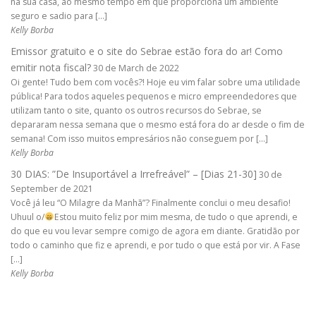
na sua casa, ao mesmo tempo em que proporciona um ambiente
seguro e sadio para […]
Kelly Borba
Emissor gratuito e o site do Sebrae estão fora do ar! Como
emitir nota fiscal?
30 de March de 2022
Oi gente! Tudo bem com vocês?! Hoje eu vim falar sobre uma utilidade
pública! Para todos aqueles pequenos e micro empreendedores que
utilizam tanto o site, quanto os outros recursos do Sebrae, se
depararam nessa semana que o mesmo está fora do ar desde o fim de
semana! Com isso muitos empresários não conseguem por […]
Kelly Borba
30 DIAS: ”De Insuportável a Irrefreável” – [Dias 21-30]
30 de
September de 2021
Você já leu “O Milagre da Manhã”? Finalmente conclui o meu desafio!
Uhuul o/
Estou muito feliz por mim mesma, de tudo o que aprendi, e
do que eu vou levar sempre comigo de agora em diante. Gratidão por
todo o caminho que fiz e aprendi, e por tudo o que está por vir. A Fase
[…]
Kelly Borba