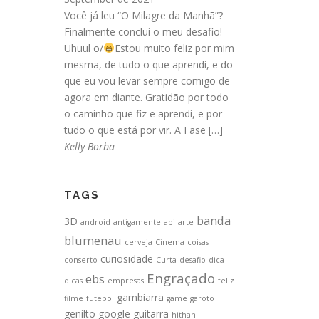
Você já leu “O Milagre da Manhã”?
Finalmente conclui o meu desafio!
Uhuul o/
Estou muito feliz por mim
mesma, de tudo o que aprendi, e do
que eu vou levar sempre comigo de
agora em diante. Gratidão por todo
o caminho que fiz e aprendi, e por
tudo o que está por vir. A Fase […]
Kelly Borba
TAGS
banda
3D
android
antigamente
api
arte
blumenau
cerveja
Cinema
coisas
curiosidade
conserto
Curta
desafio
dica
Engraçado
ebs
dicas
empresas
feliz
gambiarra
filme
futebol
game
garoto
genilto
google
guitarra
hithan