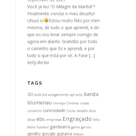
Você já leu “O Milagre da Manhã”?
Finalmente conclui o meu desafio!
Uhuul o/
Estou muito feliz por mim
mesma, de tudo o que aprendi, e do
que eu vou levar sempre comigo de
agora em diante. Gratidão por todo
o caminho que fiz e aprendi, e por
tudo o que está por vir. A Fase […]
Kelly Borba
TAGS
banda
3D
android
antigamente
api
arte
blumenau
cerveja
Cinema
coisas
curiosidade
conserto
Curta
desafio
dica
Engraçado
ebs
dicas
empresas
feliz
gambiarra
filme
futebol
game
garoto
genilto
google
guitarra
hithan