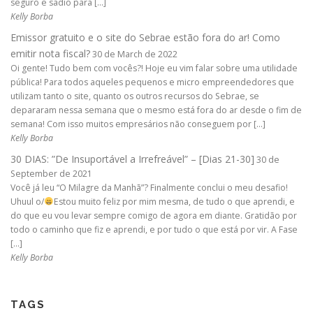
seguro e sadio para […]
Kelly Borba
Emissor gratuito e o site do Sebrae estão fora do ar! Como
emitir nota fiscal?
30 de March de 2022
Oi gente! Tudo bem com vocês?! Hoje eu vim falar sobre uma utilidade
pública! Para todos aqueles pequenos e micro empreendedores que
utilizam tanto o site, quanto os outros recursos do Sebrae, se
depararam nessa semana que o mesmo está fora do ar desde o fim de
semana! Com isso muitos empresários não conseguem por […]
Kelly Borba
30 DIAS: ”De Insuportável a Irrefreável” – [Dias 21-30]
30 de
September de 2021
Você já leu “O Milagre da Manhã”? Finalmente conclui o meu desafio!
Uhuul o/
Estou muito feliz por mim mesma, de tudo o que aprendi, e
do que eu vou levar sempre comigo de agora em diante. Gratidão por
todo o caminho que fiz e aprendi, e por tudo o que está por vir. A Fase
[…]
Kelly Borba
TAGS