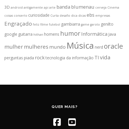
banda
blumenau
3D
android
antigamente
api
arte
cerveja
Cinema
ebs
curiosidade
coisas
conserto
Curta
desafio
dica
dicas
empresas
Engraçado
gambiarra
genilto
feliz
filme
futebol
game
garoto
humor
Informática
google
guitarra
homens
Java
hithan
Música
oracle
mulher
mulheres
mundo
nerd
vida
rock
TI
perguntas
piada
tecnologia da informação
QUER MAIS?