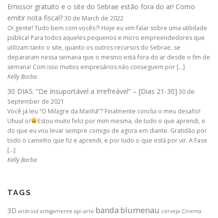
Emissor gratuito e o site do Sebrae estão fora do ar! Como
emitir nota fiscal?
30 de March de 2022
Oi gente! Tudo bem com vocês?! Hoje eu vim falar sobre uma utilidade
pública! Para todos aqueles pequenos e micro empreendedores que
utilizam tanto o site, quanto os outros recursos do Sebrae, se
depararam nessa semana que o mesmo está fora do ar desde o fim de
semana! Com isso muitos empresários não conseguem por […]
Kelly Borba
30 DIAS: ”De Insuportável a Irrefreável” – [Dias 21-30]
30 de
September de 2021
Você já leu “O Milagre da Manhã”? Finalmente conclui o meu desafio!
Uhuul o/
Estou muito feliz por mim mesma, de tudo o que aprendi, e
do que eu vou levar sempre comigo de agora em diante. Gratidão por
todo o caminho que fiz e aprendi, e por tudo o que está por vir. A Fase
[…]
Kelly Borba
TAGS
banda
blumenau
3D
android
antigamente
api
arte
cerveja
Cinema