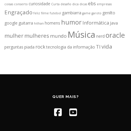
ebs
curiosidade
coisas
conserto
Curta
desafio
dica
dicas
empresas
Engraçado
gambiarra
genilto
feliz
filme
futebol
game
garoto
humor
Informática
google
guitarra
homens
Java
hithan
Música
oracle
mulher
mulheres
mundo
nerd
vida
rock
TI
perguntas
piada
tecnologia da informação
QUER MAIS?