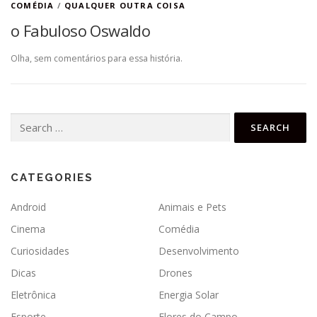
COMÉDIA
/
QUALQUER OUTRA COISA
o Fabuloso Oswaldo
Olha, sem comentários para essa história.
Search
for:
CATEGORIES
Android
Animais e Pets
Cinema
Comédia
Curiosidades
Desenvolvimento
Dicas
Drones
Eletrônica
Energia Solar
Esporte
Flores do Campo