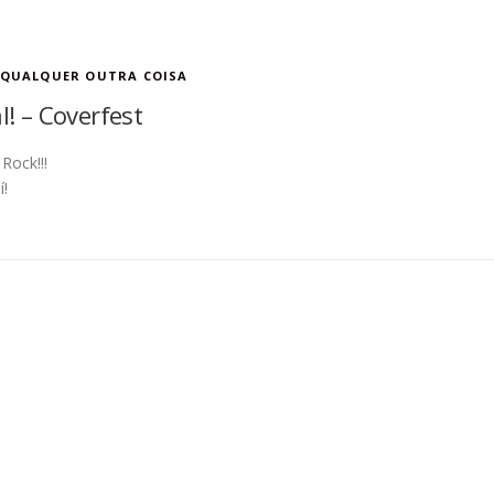
QUALQUER OUTRA COISA
! – Coverfest
Rock!!!
í!