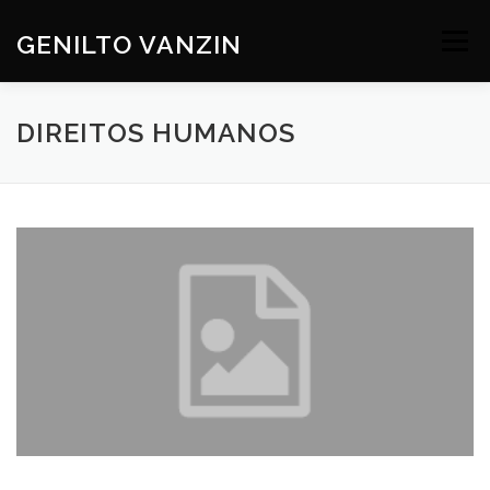
Skip
to
GENILTO VANZIN
Menu
content
SOBRE
DEV
HOBBIES
CONTATO
DIREITOS HUMANOS