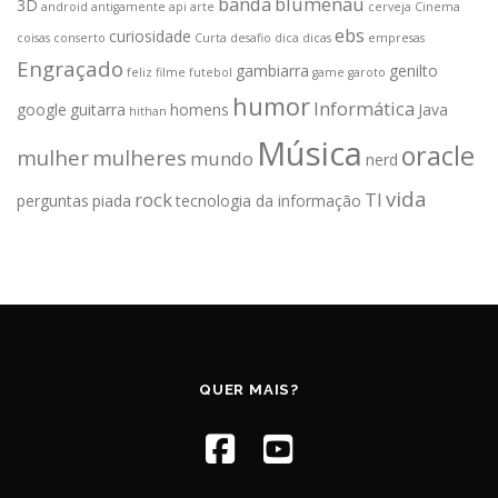
banda
blumenau
3D
android
antigamente
api
arte
cerveja
Cinema
ebs
curiosidade
coisas
conserto
Curta
desafio
dica
dicas
empresas
Engraçado
gambiarra
genilto
feliz
filme
futebol
game
garoto
humor
Informática
google
guitarra
homens
Java
hithan
Música
oracle
mulher
mulheres
mundo
nerd
vida
rock
TI
perguntas
piada
tecnologia da informação
QUER MAIS?