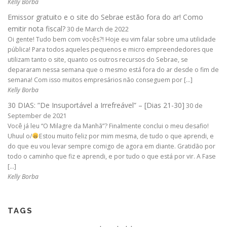
Kelly Borba
Emissor gratuito e o site do Sebrae estão fora do ar! Como
emitir nota fiscal?
30 de March de 2022
Oi gente! Tudo bem com vocês?! Hoje eu vim falar sobre uma utilidade
pública! Para todos aqueles pequenos e micro empreendedores que
utilizam tanto o site, quanto os outros recursos do Sebrae, se
depararam nessa semana que o mesmo está fora do ar desde o fim de
semana! Com isso muitos empresários não conseguem por […]
Kelly Borba
30 DIAS: ”De Insuportável a Irrefreável” – [Dias 21-30]
30 de
September de 2021
Você já leu “O Milagre da Manhã”? Finalmente conclui o meu desafio!
Uhuul o/
Estou muito feliz por mim mesma, de tudo o que aprendi, e
do que eu vou levar sempre comigo de agora em diante. Gratidão por
todo o caminho que fiz e aprendi, e por tudo o que está por vir. A Fase
[…]
Kelly Borba
TAGS