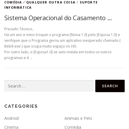
COMÉDIA
/
QUALQUER OUTRA COISA
/
SUPORTE
INFORMÁTICA
Sistema Operacional do Casamento …
Prezado Técnico,
Há um ano e meio troquei o programa [Noiva 1.0] pelo [Esposa 1.0] e
verifiquei que o Programa gerou um aplicativo inesperado chamado [
Bebê.exe ] que ocupa muito espaço no HD.
Por outro lado, o [Esposa1.0] se auto-instala em todos os outros
programas e é …
Search
for:
CATEGORIES
Android
Animais e Pets
Cinema
Comédia