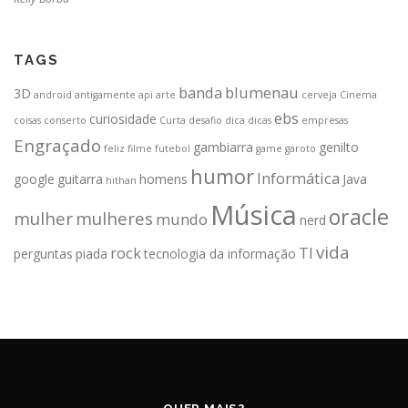
TAGS
banda
blumenau
3D
android
antigamente
api
arte
cerveja
Cinema
ebs
curiosidade
coisas
conserto
Curta
desafio
dica
dicas
empresas
Engraçado
gambiarra
genilto
feliz
filme
futebol
game
garoto
humor
Informática
google
guitarra
homens
Java
hithan
Música
oracle
mulher
mulheres
mundo
nerd
vida
rock
TI
perguntas
piada
tecnologia da informação