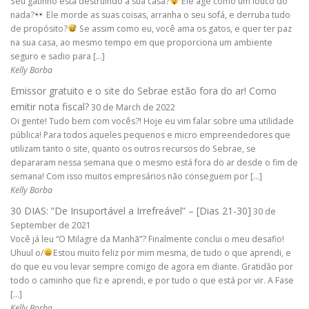
Seu gatinho está destruindo a sua casa?
Ele age como um louco do
nada?
Ele morde as suas coisas, arranha o seu sofá, e derruba tudo
de propósito?
Se assim como eu, você ama os gatos, e quer ter paz
na sua casa, ao mesmo tempo em que proporciona um ambiente
seguro e sadio para […]
Kelly Borba
Emissor gratuito e o site do Sebrae estão fora do ar! Como
emitir nota fiscal?
30 de March de 2022
Oi gente! Tudo bem com vocês?! Hoje eu vim falar sobre uma utilidade
pública! Para todos aqueles pequenos e micro empreendedores que
utilizam tanto o site, quanto os outros recursos do Sebrae, se
depararam nessa semana que o mesmo está fora do ar desde o fim de
semana! Com isso muitos empresários não conseguem por […]
Kelly Borba
30 DIAS: ”De Insuportável a Irrefreável” – [Dias 21-30]
30 de
September de 2021
Você já leu “O Milagre da Manhã”? Finalmente conclui o meu desafio!
Uhuul o/
Estou muito feliz por mim mesma, de tudo o que aprendi, e
do que eu vou levar sempre comigo de agora em diante. Gratidão por
todo o caminho que fiz e aprendi, e por tudo o que está por vir. A Fase
[…]
Kelly Borba