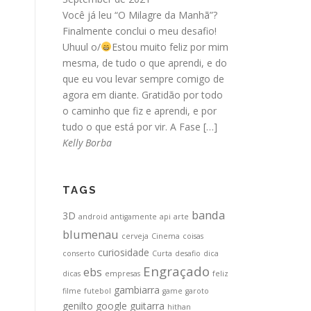
Você já leu “O Milagre da Manhã”?
Finalmente conclui o meu desafio!
Uhuul o/
Estou muito feliz por mim
mesma, de tudo o que aprendi, e do
que eu vou levar sempre comigo de
agora em diante. Gratidão por todo
o caminho que fiz e aprendi, e por
tudo o que está por vir. A Fase […]
Kelly Borba
TAGS
banda
3D
android
antigamente
api
arte
blumenau
cerveja
Cinema
coisas
curiosidade
conserto
Curta
desafio
dica
Engraçado
ebs
dicas
empresas
feliz
gambiarra
filme
futebol
game
garoto
genilto
google
guitarra
hithan