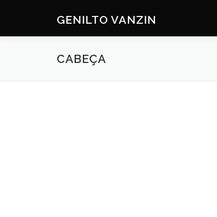
Skip
to
GENILTO VANZIN
content
CABEÇA