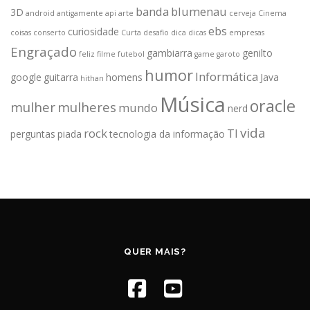
banda
blumenau
3D
android
antigamente
api
arte
cerveja
Cinema
ebs
curiosidade
coisas
conserto
Curta
desafio
dica
dicas
empresas
Engraçado
gambiarra
genilto
feliz
filme
futebol
game
garoto
humor
Informática
google
guitarra
homens
Java
hithan
Música
oracle
mulher
mulheres
mundo
nerd
vida
rock
TI
perguntas
piada
tecnologia da informação
QUER MAIS?