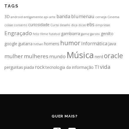
TAGS
banda
blumenau
3D
android
antigamente
api
arte
cerveja
Cinema
ebs
curiosidade
coisas
conserto
Curta
desafio
dica
dicas
empresas
Engraçado
gambiarra
genilto
feliz
filme
futebol
game
garoto
humor
Informática
google
guitarra
homens
Java
hithan
Música
oracle
mulher
mulheres
mundo
nerd
vida
rock
TI
perguntas
piada
tecnologia da informação
QUER MAIS?