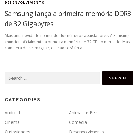
DESENVOLVIMENTO
Samsung lança a primeira memória DDR3
de 32 Gigabytes
Mais uma novidade no mundo dos números assustadores. A Samsung
anunciou oficialmente a primeira memória de 32 GB no mercado. Mas,
como era de se imaginar, ela não será feita …
Search
for:
CATEGORIES
Android
Animais e Pets
Cinema
Comédia
Curiosidades
Desenvolvimento