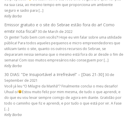
na sua casa, ao mesmo tempo em que proporciona um ambiente
seguro e sadio para […]
Kelly Borba
Emissor gratuito e o site do Sebrae estão fora do ar! Como
emitir nota fiscal?
30 de March de 2022
Oi gente! Tudo bem com vocês?! Hoje eu vim falar sobre uma utilidade
pública! Para todos aqueles pequenos e micro empreendedores que
utilizam tanto o site, quanto os outros recursos do Sebrae, se
depararam nessa semana que o mesmo está fora do ar desde o fim de
semana! Com isso muitos empresários não conseguem por […]
Kelly Borba
30 DIAS: ”De Insuportável a Irrefreável” – [Dias 21-30]
30 de
September de 2021
Você já leu “O Milagre da Manhã”? Finalmente conclui o meu desafio!
Uhuul o/
Estou muito feliz por mim mesma, de tudo o que aprendi, e
do que eu vou levar sempre comigo de agora em diante. Gratidão por
todo o caminho que fiz e aprendi, e por tudo o que está por vir. A Fase
[…]
Kelly Borba