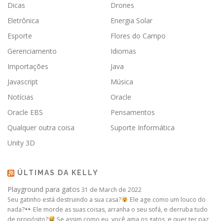
Dicas
Drones
Eletrônica
Energia Solar
Esporte
Flores do Campo
Gerenciamento
Idiomas
Importações
Java
Javascript
Música
Notícias
Oracle
Oracle EBS
Pensamentos
Qualquer outra coisa
Suporte Informática
Unity 3D
ÚLTIMAS DA KELLY
Playground para gatos
31 de March de 2022
Seu gatinho está destruindo a sua casa?
Ele age como um louco do
nada?
Ele morde as suas coisas, arranha o seu sofá, e derruba tudo
de propósito?
Se assim como eu, você ama os gatos, e quer ter paz